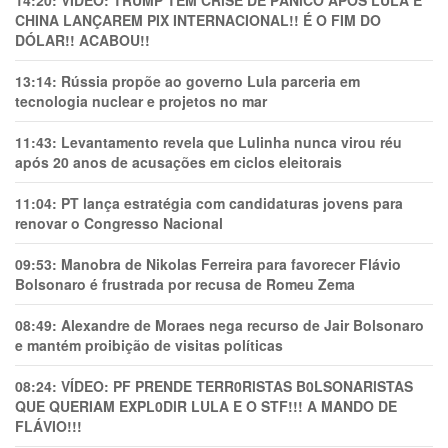
14:20:
VÍDEO: TRUMP TEM CRlSE DE PÂNlCO APÓS LULA E
CHINA LANÇAREM PIX INTERNACIONAL!! É O FIM DO
DÓLAR!! ACABOU!!
13:14:
Rússia propõe ao governo Lula parceria em
tecnologia nuclear e projetos no mar
11:43:
Levantamento revela que Lulinha nunca virou réu
após 20 anos de acusações em ciclos eleitorais
11:04:
PT lança estratégia com candidaturas jovens para
renovar o Congresso Nacional
09:53:
Manobra de Nikolas Ferreira para favorecer Flávio
Bolsonaro é frustrada por recusa de Romeu Zema
08:49:
Alexandre de Moraes nega recurso de Jair Bolsonaro
e mantém proibição de visitas políticas
08:24:
VÍDEO: PF PRENDE TERR0RlSTAS B0LSONARlSTAS
QUE QUERIAM EXPL0DlR LULA E O STF!!! A MANDO DE
FLÁVIO!!!