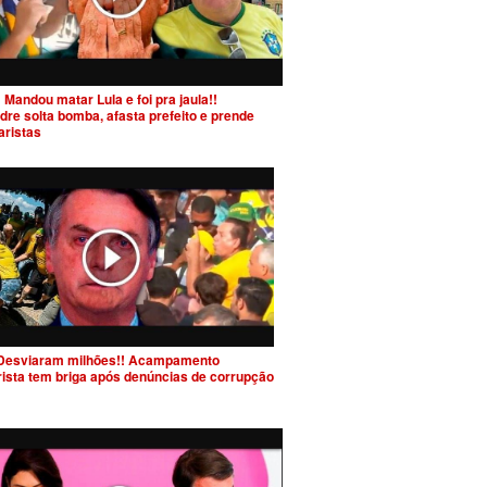
 Mandou matar Lula e foi pra jaula!!
dre solta bomba, afasta prefeito e prende
aristas
Desviaram milhões!! Acampamento
rista tem briga após denúncias de corrupção