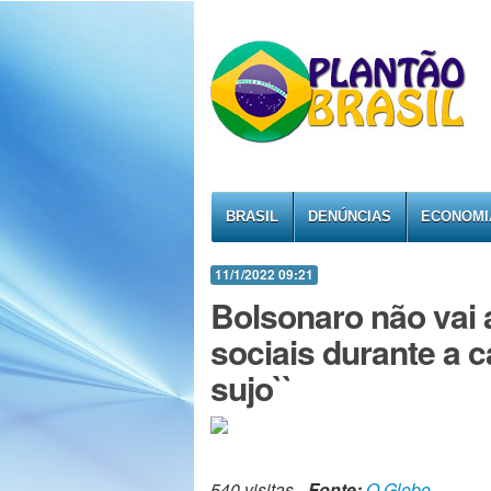
BRASIL
DENÚNCIAS
ECONOMI
11/1/2022 09:21
Bolsonaro não vai 
sociais durante a 
sujo``
540 visitas -
Fonte:
O Globo