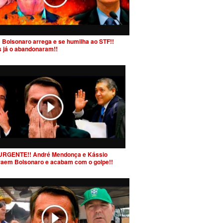
 Bolsonaro arrega e se humilha ao STF!!
s já o abandonaram!!
URGENTE!! André Mendonça e Kássio
raem Bolsonaro e acabam com o golpe!!