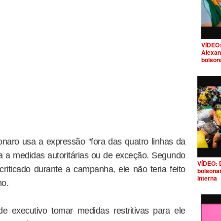
VÍDEO:
Alexan
bolson
naro usa a expressão "fora das quatro linhas da
cia a medidas autoritárias ou de exceção. Segundo
VÍDEO: 
criticado durante a campanha, ele não teria feito
bolsona
interna
no.
 executivo tomar medidas restritivas para ele