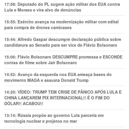
17:58:
Deputado do PL sugere ação militar dos EUA contra
Lula e Moraes e vira alvo de denúncias
15:55:
Exército avança na modernização militar com edital
para compra de drones camicases
15:44:
Alfredo Gaspar descumpre declaração pública sobre
candidatura ao Senado para ser vice de Flávio Bolsonaro
15:06:
Flávio Bolsonaro DESCUMPRE promessa e ESCONDE
contas de filme sobre Jair Bolsonaro
14:52:
Avanço da esquerda nos EUA ameaça bases do
movimento MAGA e assusta Donald Trump
14:20:
VÍDEO: TRUMP TEM CRlSE DE PÂNlCO APÓS LULA E
CHINA LANÇAREM PIX INTERNACIONAL!! É O FIM DO
DÓLAR!! ACABOU!!
13:14:
Rússia propõe ao governo Lula parceria em
tecnologia nuclear e projetos no mar