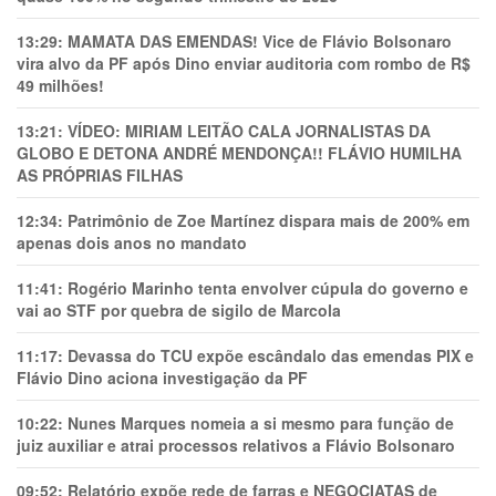
13:29:
MAMATA DAS EMENDAS! Vice de Flávio Bolsonaro
vira alvo da PF após Dino enviar auditoria com rombo de R$
49 milhões!
13:21:
VÍDEO: MIRIAM LEITÃO CALA JORNALISTAS DA
GLOBO E DETONA ANDRÉ MENDONÇA!! FLÁVIO HUMILHA
AS PRÓPRIAS FILHAS
12:34:
Patrimônio de Zoe Martínez dispara mais de 200% em
apenas dois anos no mandato
11:41:
Rogério Marinho tenta envolver cúpula do governo e
vai ao STF por quebra de sigilo de Marcola
11:17:
Devassa do TCU expõe escândalo das emendas PIX e
Flávio Dino aciona investigação da PF
10:22:
Nunes Marques nomeia a si mesmo para função de
juiz auxiliar e atrai processos relativos a Flávio Bolsonaro
09:52:
Relatório expõe rede de farras e NEGOCIATAS de