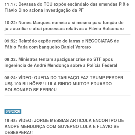
11:17:
Devassa do TCU expõe escândalo das emendas PIX e
Flávio Dino aciona investigação da PF
10:22:
Nunes Marques nomeia a si mesmo para função de
juiz auxiliar e atrai processos relativos a Flávio Bolsonaro
09:52:
Relatório expõe rede de farras e NEGOCIATAS de
Fábio Faria com banqueiro Daniel Vorcaro
09:32:
Ministros tentam apaziguar crise no STF apos
ingerência de André Mendonça sobre a Polícia Federal
08:24:
VÍDEO: QUEDA DO TARIFAÇO FAZ TRUMP PERDER
US$ 100 BILHÕES!! LULA RINDO MUITO!! EDUARDO
BOLSONARO SE FERR0U
6/8/2026
19:48:
VÍDEO: JORGE MESSIAS ARTICULA ENCONTRO DE
ANDRÉ MENDONÇA COM GOVERNO LULA E FLÁVIO SE
DESESPERA!!