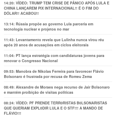
14:20:
VÍDEO: TRUMP TEM CRlSE DE PÂNlCO APÓS LULA E
CHINA LANÇAREM PIX INTERNACIONAL!! É O FIM DO
DÓLAR!! ACABOU!!
13:14:
Rússia propõe ao governo Lula parceria em
tecnologia nuclear e projetos no mar
11:43:
Levantamento revela que Lulinha nunca virou réu
após 20 anos de acusações em ciclos eleitorais
11:04:
PT lança estratégia com candidaturas jovens para
renovar o Congresso Nacional
09:53:
Manobra de Nikolas Ferreira para favorecer Flávio
Bolsonaro é frustrada por recusa de Romeu Zema
08:49:
Alexandre de Moraes nega recurso de Jair Bolsonaro
e mantém proibição de visitas políticas
08:24:
VÍDEO: PF PRENDE TERR0RlSTAS B0LSONARlSTAS
QUE QUERIAM EXPL0DlR LULA E O STF!!! A MANDO DE
FLÁVIO!!!