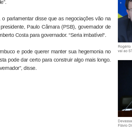
e”.
o, o parlamentar disse que as negociações vão na
 presidente, Paulo Câmara (PSB), governador de
erto Costa para governador. “Seria imbatível“.
Rogério 
vai ao S
ambuco e pode querer manter sua hegemonia no
ta pode dar certo para construir algo mais longo.
ernador”, disse.
Devassa
Flávio D