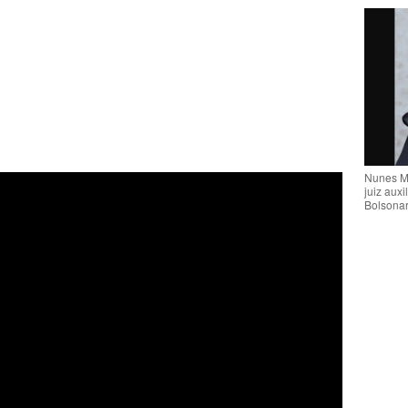
Nunes M
juiz auxi
Bolsona