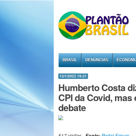
BRASIL
DENÚNCIAS
ECONOMI
13/1/2022 19:21
Humberto Costa diz
CPI da Covid, mas 
debate
517 visitas -
Fonte:
Portal Fórum