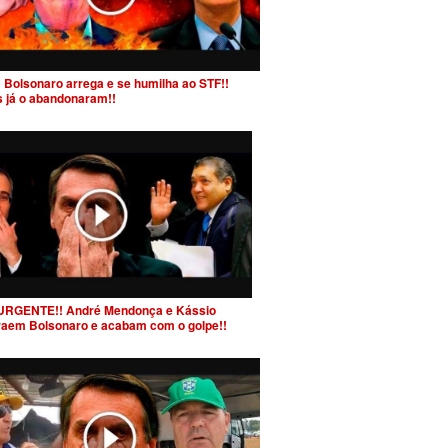
 Bolsonaro arrega e se humilha ao STF!!
s já o abandonaram!!
URGENTE!! André Mendonça e Kássio
raem Bolsonaro e acabam com o golpe!!