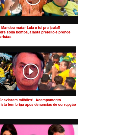
 Mandou matar Lula e foi pra jaula!!
dre solta bomba, afasta prefeito e prende
aristas
Desviaram milhões!! Acampamento
rista tem briga após denúncias de corrupção