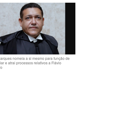
arques nomeia a si mesmo para função de
liar e atrai processos relativos a Flávio
ro