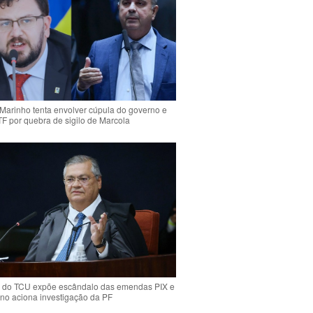
Marinho tenta envolver cúpula do governo e
TF por quebra de sigilo de Marcola
 do TCU expõe escândalo das emendas PIX e
ino aciona investigação da PF