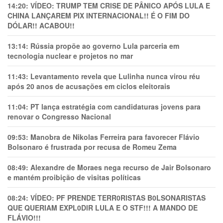
14:20:
VÍDEO: TRUMP TEM CRlSE DE PÂNlCO APÓS LULA E
CHINA LANÇAREM PIX INTERNACIONAL!! É O FIM DO
DÓLAR!! ACABOU!!
13:14:
Rússia propõe ao governo Lula parceria em
tecnologia nuclear e projetos no mar
11:43:
Levantamento revela que Lulinha nunca virou réu
após 20 anos de acusações em ciclos eleitorais
11:04:
PT lança estratégia com candidaturas jovens para
renovar o Congresso Nacional
09:53:
Manobra de Nikolas Ferreira para favorecer Flávio
Bolsonaro é frustrada por recusa de Romeu Zema
08:49:
Alexandre de Moraes nega recurso de Jair Bolsonaro
e mantém proibição de visitas políticas
08:24:
VÍDEO: PF PRENDE TERR0RlSTAS B0LSONARlSTAS
QUE QUERIAM EXPL0DlR LULA E O STF!!! A MANDO DE
FLÁVIO!!!