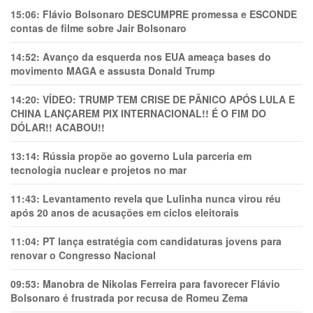
15:06:
Flávio Bolsonaro DESCUMPRE promessa e ESCONDE
contas de filme sobre Jair Bolsonaro
14:52:
Avanço da esquerda nos EUA ameaça bases do
movimento MAGA e assusta Donald Trump
14:20:
VÍDEO: TRUMP TEM CRlSE DE PÂNlCO APÓS LULA E
CHINA LANÇAREM PIX INTERNACIONAL!! É O FIM DO
DÓLAR!! ACABOU!!
13:14:
Rússia propõe ao governo Lula parceria em
tecnologia nuclear e projetos no mar
11:43:
Levantamento revela que Lulinha nunca virou réu
após 20 anos de acusações em ciclos eleitorais
11:04:
PT lança estratégia com candidaturas jovens para
renovar o Congresso Nacional
09:53:
Manobra de Nikolas Ferreira para favorecer Flávio
Bolsonaro é frustrada por recusa de Romeu Zema