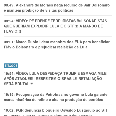
08:49:
Alexandre de Moraes nega recurso de Jair Bolsonaro
e mantém proibição de visitas políticas
08:24:
VÍDEO: PF PRENDE TERR0RlSTAS B0LSONARlSTAS
QUE QUERIAM EXPL0DlR LULA E O STF!!! A MANDO DE
FLÁVIO!!!
08:01:
Marco Rubio lidera manobra dos EUA para beneficiar
Flávio Bolsonaro e prejudicar reeleição de Lula
5/8/2026
19:54:
VÍDEO: LULA DESPEDAÇA TRUMP E ESMAGA MILEI
APÓS ATAQUES!! RESPEITEM O BRASIL!! RETALIAÇÃO
SERÁ BRUTAL!!!
19:15:
Recuperação da Petrobras no governo Lula garante
marca histórica de refino e alta na produção de petróleo
19:02:
PGR denuncia blogueiro Oswaldo Eustáquio ao STF
por associação criminosa e ataques à democracia