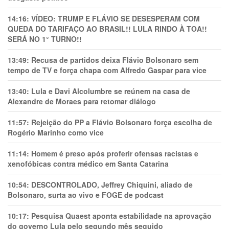
14:16:
VÍDEO: TRUMP E FLÁVIO SE DESESPERAM COM
QUEDA DO TARIFAÇO AO BRASIL!! LULA RINDO À TOA!!
SERÁ NO 1° TURNO!!
13:49:
Recusa de partidos deixa Flávio Bolsonaro sem
tempo de TV e força chapa com Alfredo Gaspar para vice
13:40:
Lula e Davi Alcolumbre se reúnem na casa de
Alexandre de Moraes para retomar diálogo
11:57:
Rejeição do PP a Flávio Bolsonaro força escolha de
Rogério Marinho como vice
11:14:
Homem é preso após proferir ofensas racistas e
xenofóbicas contra médico em Santa Catarina
10:54:
DESCONTROLADO, Jeffrey Chiquini, aliado de
Bolsonaro, surta ao vivo e FOGE de podcast
10:17:
Pesquisa Quaest aponta estabilidade na aprovação
do governo Lula pelo segundo mês seguido