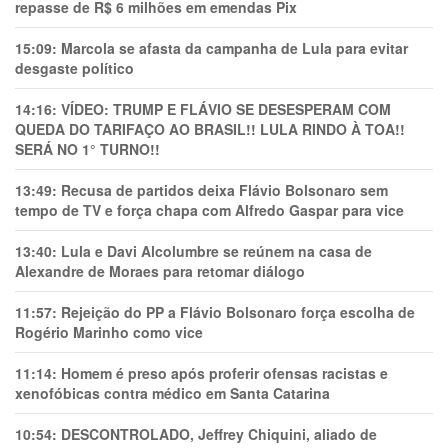
repasse de R$ 6 milhões em emendas Pix
15:09:
Marcola se afasta da campanha de Lula para evitar
desgaste político
14:16:
VÍDEO: TRUMP E FLÁVIO SE DESESPERAM COM
QUEDA DO TARIFAÇO AO BRASIL!! LULA RINDO À TOA!!
SERÁ NO 1° TURNO!!
13:49:
Recusa de partidos deixa Flávio Bolsonaro sem
tempo de TV e força chapa com Alfredo Gaspar para vice
13:40:
Lula e Davi Alcolumbre se reúnem na casa de
Alexandre de Moraes para retomar diálogo
11:57:
Rejeição do PP a Flávio Bolsonaro força escolha de
Rogério Marinho como vice
11:14:
Homem é preso após proferir ofensas racistas e
xenofóbicas contra médico em Santa Catarina
10:54:
DESCONTROLADO, Jeffrey Chiquini, aliado de