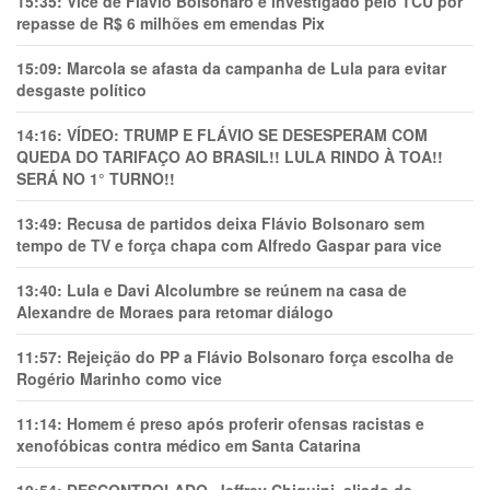
15:35:
Vice de Flávio Bolsonaro é investigado pelo TCU por
repasse de R$ 6 milhões em emendas Pix
15:09:
Marcola se afasta da campanha de Lula para evitar
desgaste político
14:16:
VÍDEO: TRUMP E FLÁVIO SE DESESPERAM COM
QUEDA DO TARIFAÇO AO BRASIL!! LULA RINDO À TOA!!
SERÁ NO 1° TURNO!!
13:49:
Recusa de partidos deixa Flávio Bolsonaro sem
tempo de TV e força chapa com Alfredo Gaspar para vice
13:40:
Lula e Davi Alcolumbre se reúnem na casa de
Alexandre de Moraes para retomar diálogo
11:57:
Rejeição do PP a Flávio Bolsonaro força escolha de
Rogério Marinho como vice
11:14:
Homem é preso após proferir ofensas racistas e
xenofóbicas contra médico em Santa Catarina
10:54:
DESCONTROLADO, Jeffrey Chiquini, aliado de