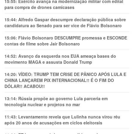
15:55:
Exército avança na modernização militar com edital
para compra de drones camicases
15:44:
Alfredo Gaspar descumpre declaração pública sobre
candidatura ao Senado para ser vice de Flávio Bolsonaro
15:06:
Flávio Bolsonaro DESCUMPRE promessa e ESCONDE
contas de filme sobre Jair Bolsonaro
14:52:
Avanço da esquerda nos EUA ameaça bases do
movimento MAGA e assusta Donald Trump
14:20:
VÍDEO: TRUMP TEM CRlSE DE PÂNlCO APÓS LULA E
CHINA LANÇAREM PIX INTERNACIONAL!! É O FIM DO
DÓLAR!! ACABOU!!
13:14:
Rússia propõe ao governo Lula parceria em
tecnologia nuclear e projetos no mar
11:43:
Levantamento revela que Lulinha nunca virou réu
após 20 anos de acusações em ciclos eleitorais