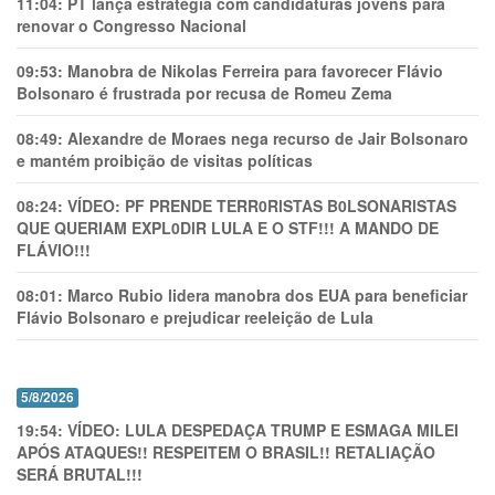
11:04:
PT lança estratégia com candidaturas jovens para
renovar o Congresso Nacional
09:53:
Manobra de Nikolas Ferreira para favorecer Flávio
Bolsonaro é frustrada por recusa de Romeu Zema
08:49:
Alexandre de Moraes nega recurso de Jair Bolsonaro
e mantém proibição de visitas políticas
08:24:
VÍDEO: PF PRENDE TERR0RlSTAS B0LSONARlSTAS
QUE QUERIAM EXPL0DlR LULA E O STF!!! A MANDO DE
FLÁVIO!!!
08:01:
Marco Rubio lidera manobra dos EUA para beneficiar
Flávio Bolsonaro e prejudicar reeleição de Lula
5/8/2026
19:54:
VÍDEO: LULA DESPEDAÇA TRUMP E ESMAGA MILEI
APÓS ATAQUES!! RESPEITEM O BRASIL!! RETALIAÇÃO
SERÁ BRUTAL!!!