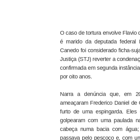
O caso de tortura envolve Flavio
é marido da deputada federal
Canedo foi considerado ficha-suja
Justiça (STJ) reverter a condena
confirmada em segunda instância p
por oito anos.
Narra a denúncia que, em 20
ameaçaram Frederico Daniel de C
furto de uma espingarda. Ele
golpearam com uma paulada na 
cabeça numa bacia com água;
passava pelo pescoço e, com um