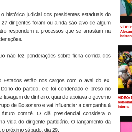
histórico judicial dos presidentes estaduais do
27 dirigentes foram ou ainda são alvo de algum
VÍDEO:
uatro respondem a processos que se arrastam na
Alexan
bolson
ndenações.
aro não fez ponderações sobre ficha corrida dos
.
s Estados estão nos cargos com o aval do ex-
Dono do partido, ele foi condenado e preso no
e lavagem de dinheiro, quando apoiava o governo
VÍDEO: 
bolsona
grupo de Bolsonaro e vai influenciar a campanha à
interna
 futuro comitê. O clã presidencial considera o
a vida do dirigente partidário. O lançamento da
a o próximo sábado, dia 29.