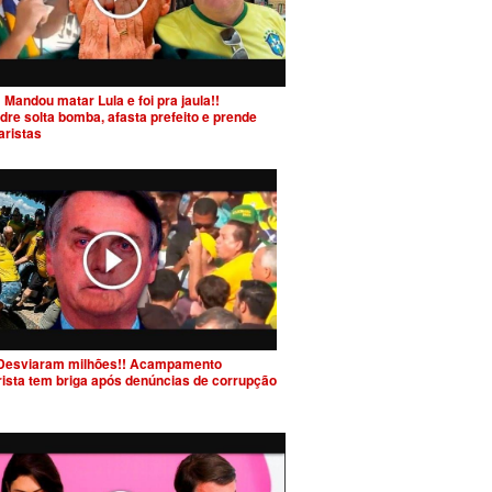
 Mandou matar Lula e foi pra jaula!!
dre solta bomba, afasta prefeito e prende
aristas
Desviaram milhões!! Acampamento
rista tem briga após denúncias de corrupção