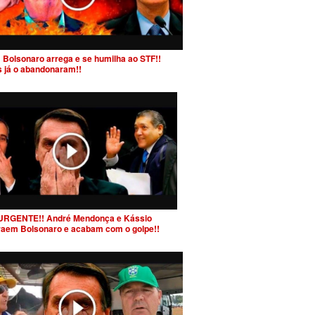
 Bolsonaro arrega e se humilha ao STF!!
s já o abandonaram!!
URGENTE!! André Mendonça e Kássio
raem Bolsonaro e acabam com o golpe!!