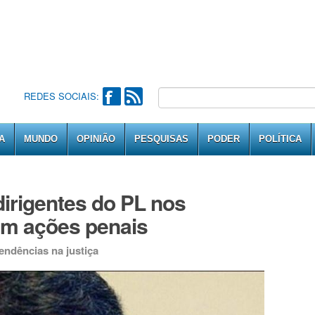
REDES SOCIAIS:
A
MUNDO
OPINIÃO
PESQUISAS
PODER
POLÍTICA
dirigentes do PL nos
em ações penais
endências na justiça