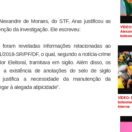
Alexandre de Moraes, do STF, Aras justificou as
VÍDEO:
enção da investigação. Ele escreveu:
Alexan
bolson
 foram reveladas informações relacionadas ao
61/2018-SR/PF/DF, o qual, segundo a notícia-crime
or Eleitoral, tramitava em sigilo. Além disso, os
 a existência de anotações do selo de sigilo
 justifica a necessidade da manutenção da
egar à alegada atipicidade”.
VÍDEO: 
bolsona
interna