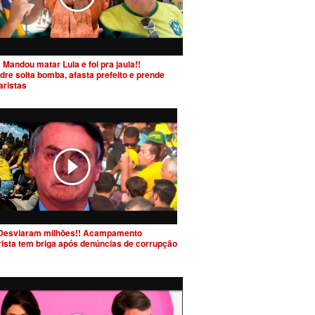
 Mandou matar Lula e foi pra jaula!!
dre solta bomba, afasta prefeito e prende
aristas
Desviaram milhões!! Acampamento
rista tem briga após denúncias de corrupção