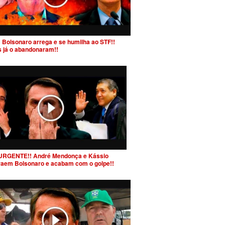
 Bolsonaro arrega e se humilha ao STF!!
s já o abandonaram!!
URGENTE!! André Mendonça e Kássio
raem Bolsonaro e acabam com o golpe!!