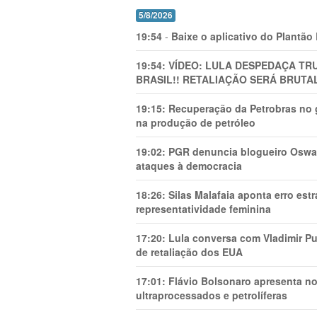
5/8/2026
19:54
-
Baixe o aplicativo do Plantão
19:54:
VÍDEO: LULA DESPEDAÇA TRU
BRASIL!! RETALIAÇÃO SERÁ BRUTAL
19:15:
Recuperação da Petrobras no g
na produção de petróleo
19:02:
PGR denuncia blogueiro Oswal
ataques à democracia
18:26:
Silas Malafaia aponta erro es
representatividade feminina
17:20:
Lula conversa com Vladimir Put
de retaliação dos EUA
17:01:
Flávio Bolsonaro apresenta no
ultraprocessados e petrolíferas