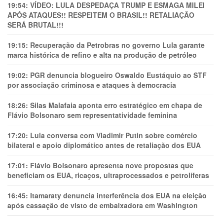
19:54:
VÍDEO: LULA DESPEDAÇA TRUMP E ESMAGA MILEI
APÓS ATAQUES!! RESPEITEM O BRASIL!! RETALIAÇÃO
SERÁ BRUTAL!!!
19:15:
Recuperação da Petrobras no governo Lula garante
marca histórica de refino e alta na produção de petróleo
19:02:
PGR denuncia blogueiro Oswaldo Eustáquio ao STF
por associação criminosa e ataques à democracia
18:26:
Silas Malafaia aponta erro estratégico em chapa de
Flávio Bolsonaro sem representatividade feminina
17:20:
Lula conversa com Vladimir Putin sobre comércio
bilateral e apoio diplomático antes de retaliação dos EUA
17:01:
Flávio Bolsonaro apresenta nove propostas que
beneficiam os EUA, ricaços, ultraprocessados e petrolíferas
16:45:
Itamaraty denuncia interferência dos EUA na eleição
após cassação de visto de embaixadora em Washington