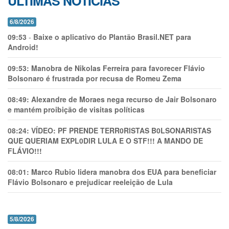
ÚLTIMAS NOTÍCIAS
6/8/2026
09:53
-
Baixe o aplicativo do Plantão Brasil.NET para
Android!
09:53:
Manobra de Nikolas Ferreira para favorecer Flávio
Bolsonaro é frustrada por recusa de Romeu Zema
08:49:
Alexandre de Moraes nega recurso de Jair Bolsonaro
e mantém proibição de visitas políticas
08:24:
VÍDEO: PF PRENDE TERR0RlSTAS B0LSONARlSTAS
QUE QUERIAM EXPL0DlR LULA E O STF!!! A MANDO DE
FLÁVIO!!!
08:01:
Marco Rubio lidera manobra dos EUA para beneficiar
Flávio Bolsonaro e prejudicar reeleição de Lula
5/8/2026