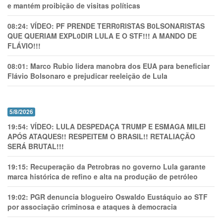
e mantém proibição de visitas políticas
08:24:
VÍDEO: PF PRENDE TERR0RlSTAS B0LSONARlSTAS
QUE QUERIAM EXPL0DlR LULA E O STF!!! A MANDO DE
FLÁVIO!!!
08:01:
Marco Rubio lidera manobra dos EUA para beneficiar
Flávio Bolsonaro e prejudicar reeleição de Lula
5/8/2026
19:54:
VÍDEO: LULA DESPEDAÇA TRUMP E ESMAGA MILEI
APÓS ATAQUES!! RESPEITEM O BRASIL!! RETALIAÇÃO
SERÁ BRUTAL!!!
19:15:
Recuperação da Petrobras no governo Lula garante
marca histórica de refino e alta na produção de petróleo
19:02:
PGR denuncia blogueiro Oswaldo Eustáquio ao STF
por associação criminosa e ataques à democracia