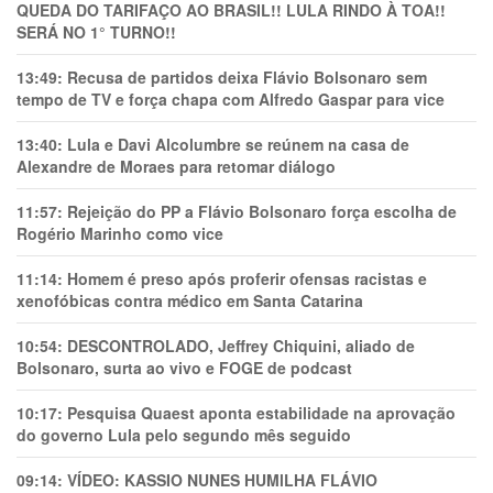
QUEDA DO TARIFAÇO AO BRASIL!! LULA RINDO À TOA!!
SERÁ NO 1° TURNO!!
13:49:
Recusa de partidos deixa Flávio Bolsonaro sem
tempo de TV e força chapa com Alfredo Gaspar para vice
13:40:
Lula e Davi Alcolumbre se reúnem na casa de
Alexandre de Moraes para retomar diálogo
11:57:
Rejeição do PP a Flávio Bolsonaro força escolha de
Rogério Marinho como vice
11:14:
Homem é preso após proferir ofensas racistas e
xenofóbicas contra médico em Santa Catarina
10:54:
DESCONTROLADO, Jeffrey Chiquini, aliado de
Bolsonaro, surta ao vivo e FOGE de podcast
10:17:
Pesquisa Quaest aponta estabilidade na aprovação
do governo Lula pelo segundo mês seguido
09:14:
VÍDEO: KASSIO NUNES HUMlLHA FLÁVIO