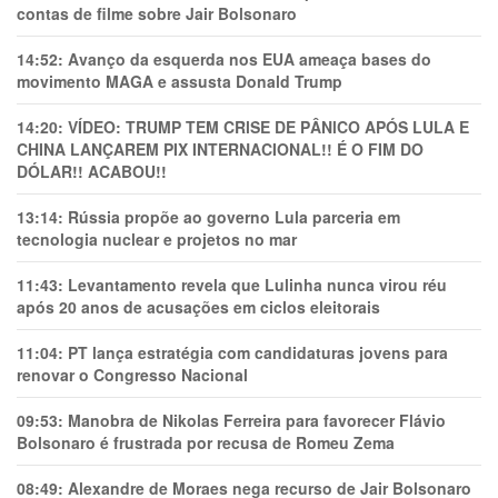
contas de filme sobre Jair Bolsonaro
14:52:
Avanço da esquerda nos EUA ameaça bases do
movimento MAGA e assusta Donald Trump
14:20:
VÍDEO: TRUMP TEM CRlSE DE PÂNlCO APÓS LULA E
CHINA LANÇAREM PIX INTERNACIONAL!! É O FIM DO
DÓLAR!! ACABOU!!
13:14:
Rússia propõe ao governo Lula parceria em
tecnologia nuclear e projetos no mar
11:43:
Levantamento revela que Lulinha nunca virou réu
após 20 anos de acusações em ciclos eleitorais
11:04:
PT lança estratégia com candidaturas jovens para
renovar o Congresso Nacional
09:53:
Manobra de Nikolas Ferreira para favorecer Flávio
Bolsonaro é frustrada por recusa de Romeu Zema
08:49:
Alexandre de Moraes nega recurso de Jair Bolsonaro