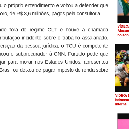
 o próprio entendimento e voltou a defender que
ro, de R$ 3,6 milhões, pagos pela consultoria.
VÍDEO:
atado fora do regime CLT e houve a chamada
Alexan
bolson
tributação incidente sobre o trabalho assalariado.
ideração da pessoa jurídica, o TCU é competente
plicou o subprocurador à CNN. Furtado pede que
ajar para morar nos Estados Unidos, apresentou
 Brasil ou deixou de pagar imposto de renda sobre
VÍDEO: 
bolsona
interna