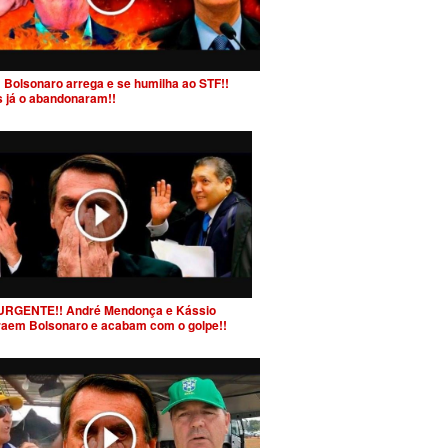
 Bolsonaro arrega e se humilha ao STF!!
s já o abandonaram!!
URGENTE!! André Mendonça e Kássio
raem Bolsonaro e acabam com o golpe!!