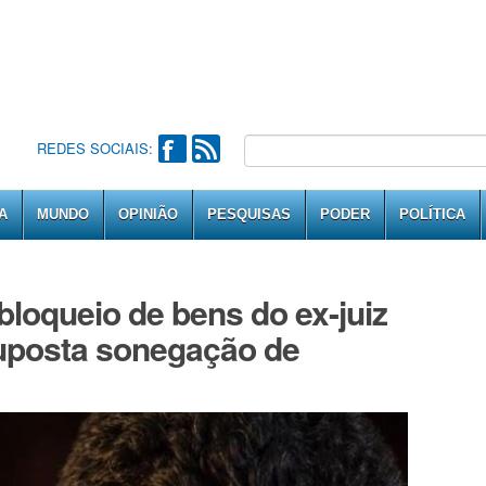
REDES SOCIAIS:
A
MUNDO
OPINIÃO
PESQUISAS
PODER
POLÍTICA
loqueio de bens do ex-juiz
suposta sonegação de