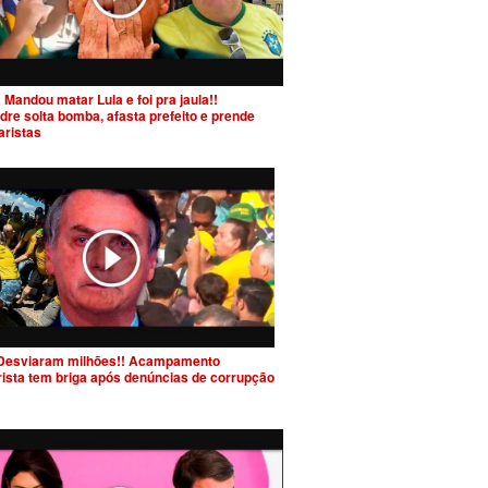
 Mandou matar Lula e foi pra jaula!!
dre solta bomba, afasta prefeito e prende
aristas
Desviaram milhões!! Acampamento
rista tem briga após denúncias de corrupção