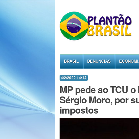
BRASIL
DENÚNCIAS
ECONOMI
4/2/2022 14:14
MP pede ao TCU o b
Sérgio Moro, por 
impostos