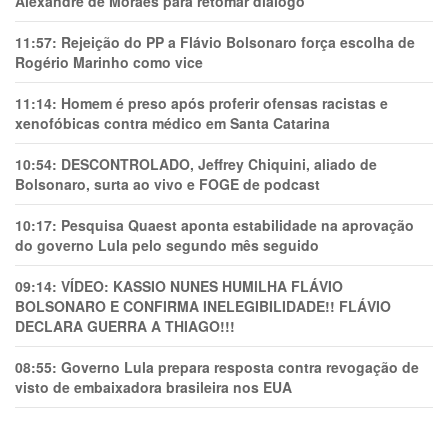
Alexandre de Moraes para retomar diálogo
11:57:
Rejeição do PP a Flávio Bolsonaro força escolha de
Rogério Marinho como vice
11:14:
Homem é preso após proferir ofensas racistas e
xenofóbicas contra médico em Santa Catarina
10:54:
DESCONTROLADO, Jeffrey Chiquini, aliado de
Bolsonaro, surta ao vivo e FOGE de podcast
10:17:
Pesquisa Quaest aponta estabilidade na aprovação
do governo Lula pelo segundo mês seguido
09:14:
VÍDEO: KASSIO NUNES HUMlLHA FLÁVIO
BOLSONARO E CONFIRMA INELEGIBILIDADE!! FLÁVIO
DECLARA GUERRA A THIAGO!!!
08:55:
Governo Lula prepara resposta contra revogação de
visto de embaixadora brasileira nos EUA