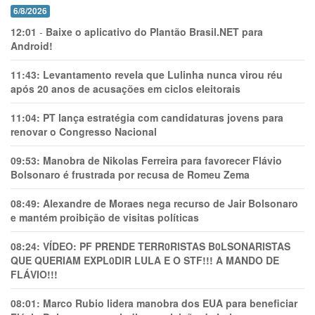
6/8/2026
12:01
-
Baixe o aplicativo do Plantão Brasil.NET para
Android!
11:43:
Levantamento revela que Lulinha nunca virou réu
após 20 anos de acusações em ciclos eleitorais
11:04:
PT lança estratégia com candidaturas jovens para
renovar o Congresso Nacional
09:53:
Manobra de Nikolas Ferreira para favorecer Flávio
Bolsonaro é frustrada por recusa de Romeu Zema
08:49:
Alexandre de Moraes nega recurso de Jair Bolsonaro
e mantém proibição de visitas políticas
08:24:
VÍDEO: PF PRENDE TERR0RlSTAS B0LSONARlSTAS
QUE QUERIAM EXPL0DlR LULA E O STF!!! A MANDO DE
FLÁVIO!!!
08:01:
Marco Rubio lidera manobra dos EUA para beneficiar