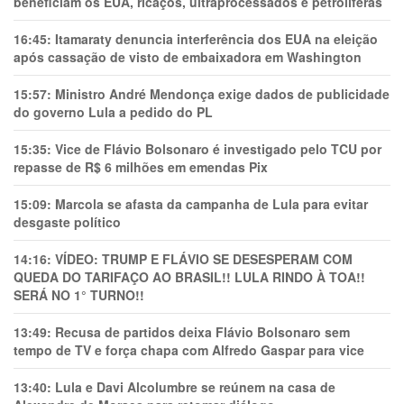
beneficiam os EUA, ricaços, ultraprocessados e petrolíferas
16:45:
Itamaraty denuncia interferência dos EUA na eleição
após cassação de visto de embaixadora em Washington
15:57:
Ministro André Mendonça exige dados de publicidade
do governo Lula a pedido do PL
15:35:
Vice de Flávio Bolsonaro é investigado pelo TCU por
repasse de R$ 6 milhões em emendas Pix
15:09:
Marcola se afasta da campanha de Lula para evitar
desgaste político
14:16:
VÍDEO: TRUMP E FLÁVIO SE DESESPERAM COM
QUEDA DO TARIFAÇO AO BRASIL!! LULA RINDO À TOA!!
SERÁ NO 1° TURNO!!
13:49:
Recusa de partidos deixa Flávio Bolsonaro sem
tempo de TV e força chapa com Alfredo Gaspar para vice
13:40:
Lula e Davi Alcolumbre se reúnem na casa de