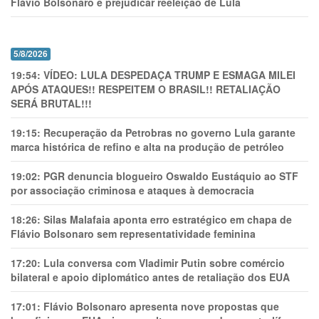
Flávio Bolsonaro e prejudicar reeleição de Lula
5/8/2026
19:54:
VÍDEO: LULA DESPEDAÇA TRUMP E ESMAGA MILEI
APÓS ATAQUES!! RESPEITEM O BRASIL!! RETALIAÇÃO
SERÁ BRUTAL!!!
19:15:
Recuperação da Petrobras no governo Lula garante
marca histórica de refino e alta na produção de petróleo
19:02:
PGR denuncia blogueiro Oswaldo Eustáquio ao STF
por associação criminosa e ataques à democracia
18:26:
Silas Malafaia aponta erro estratégico em chapa de
Flávio Bolsonaro sem representatividade feminina
17:20:
Lula conversa com Vladimir Putin sobre comércio
bilateral e apoio diplomático antes de retaliação dos EUA
17:01:
Flávio Bolsonaro apresenta nove propostas que