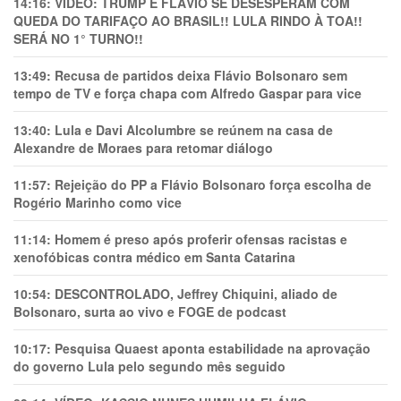
14:16:
VÍDEO: TRUMP E FLÁVIO SE DESESPERAM COM
QUEDA DO TARIFAÇO AO BRASIL!! LULA RINDO À TOA!!
SERÁ NO 1° TURNO!!
13:49:
Recusa de partidos deixa Flávio Bolsonaro sem
tempo de TV e força chapa com Alfredo Gaspar para vice
13:40:
Lula e Davi Alcolumbre se reúnem na casa de
Alexandre de Moraes para retomar diálogo
11:57:
Rejeição do PP a Flávio Bolsonaro força escolha de
Rogério Marinho como vice
11:14:
Homem é preso após proferir ofensas racistas e
xenofóbicas contra médico em Santa Catarina
10:54:
DESCONTROLADO, Jeffrey Chiquini, aliado de
Bolsonaro, surta ao vivo e FOGE de podcast
10:17:
Pesquisa Quaest aponta estabilidade na aprovação
do governo Lula pelo segundo mês seguido