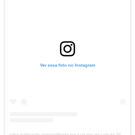
Ver essa foto no Instagram
Uma publicação compartilhada por Luiz Ina´cio Lula da Silva (@lulaoficial)