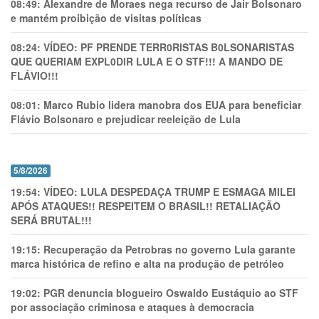
08:49:
Alexandre de Moraes nega recurso de Jair Bolsonaro
e mantém proibição de visitas políticas
08:24:
VÍDEO: PF PRENDE TERR0RlSTAS B0LSONARlSTAS
QUE QUERIAM EXPL0DlR LULA E O STF!!! A MANDO DE
FLÁVIO!!!
08:01:
Marco Rubio lidera manobra dos EUA para beneficiar
Flávio Bolsonaro e prejudicar reeleição de Lula
5/8/2026
19:54:
VÍDEO: LULA DESPEDAÇA TRUMP E ESMAGA MILEI
APÓS ATAQUES!! RESPEITEM O BRASIL!! RETALIAÇÃO
SERÁ BRUTAL!!!
19:15:
Recuperação da Petrobras no governo Lula garante
marca histórica de refino e alta na produção de petróleo
19:02:
PGR denuncia blogueiro Oswaldo Eustáquio ao STF
por associação criminosa e ataques à democracia