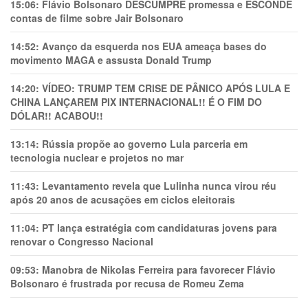
15:06:
Flávio Bolsonaro DESCUMPRE promessa e ESCONDE
contas de filme sobre Jair Bolsonaro
14:52:
Avanço da esquerda nos EUA ameaça bases do
movimento MAGA e assusta Donald Trump
14:20:
VÍDEO: TRUMP TEM CRlSE DE PÂNlCO APÓS LULA E
CHINA LANÇAREM PIX INTERNACIONAL!! É O FIM DO
DÓLAR!! ACABOU!!
13:14:
Rússia propõe ao governo Lula parceria em
tecnologia nuclear e projetos no mar
11:43:
Levantamento revela que Lulinha nunca virou réu
após 20 anos de acusações em ciclos eleitorais
11:04:
PT lança estratégia com candidaturas jovens para
renovar o Congresso Nacional
09:53:
Manobra de Nikolas Ferreira para favorecer Flávio
Bolsonaro é frustrada por recusa de Romeu Zema