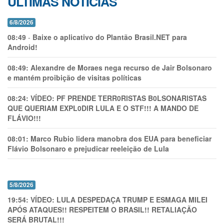
ÚLTIMAS NOTÍCIAS
6/8/2026
08:49
-
Baixe o aplicativo do Plantão Brasil.NET para
Android!
08:49:
Alexandre de Moraes nega recurso de Jair Bolsonaro
e mantém proibição de visitas políticas
08:24:
VÍDEO: PF PRENDE TERR0RlSTAS B0LSONARlSTAS
QUE QUERIAM EXPL0DlR LULA E O STF!!! A MANDO DE
FLÁVIO!!!
08:01:
Marco Rubio lidera manobra dos EUA para beneficiar
Flávio Bolsonaro e prejudicar reeleição de Lula
5/8/2026
19:54:
VÍDEO: LULA DESPEDAÇA TRUMP E ESMAGA MILEI
APÓS ATAQUES!! RESPEITEM O BRASIL!! RETALIAÇÃO
SERÁ BRUTAL!!!