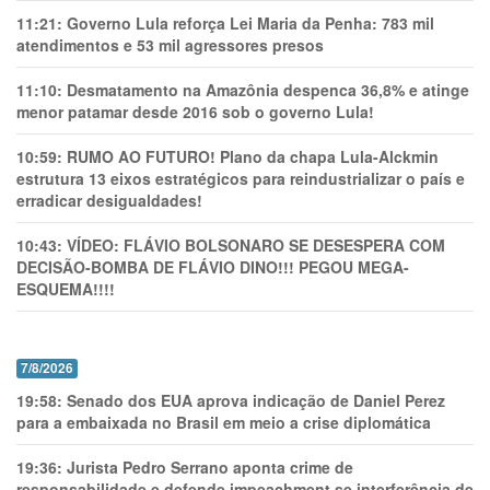
11:21:
Governo Lula reforça Lei Maria da Penha: 783 mil
atendimentos e 53 mil agressores presos
11:10:
Desmatamento na Amazônia despenca 36,8% e atinge
menor patamar desde 2016 sob o governo Lula!
10:59:
RUMO AO FUTURO! Plano da chapa Lula-Alckmin
estrutura 13 eixos estratégicos para reindustrializar o país e
erradicar desigualdades!
10:43:
VÍDEO: FLÁVIO BOLSONARO SE DESESPERA COM
DECISÃO-BOMBA DE FLÁVIO DINO!!! PEGOU MEGA-
ESQUEMA!!!!
7/8/2026
19:58:
Senado dos EUA aprova indicação de Daniel Perez
para a embaixada no Brasil em meio a crise diplomática
19:36:
Jurista Pedro Serrano aponta crime de
responsabilidade e defende impeachment se interferência de