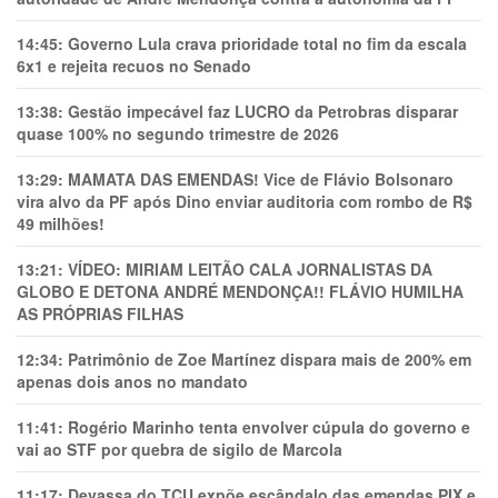
14:45:
Governo Lula crava prioridade total no fim da escala
6x1 e rejeita recuos no Senado
13:38:
Gestão impecável faz LUCRO da Petrobras disparar
quase 100% no segundo trimestre de 2026
13:29:
MAMATA DAS EMENDAS! Vice de Flávio Bolsonaro
vira alvo da PF após Dino enviar auditoria com rombo de R$
49 milhões!
13:21:
VÍDEO: MIRIAM LEITÃO CALA JORNALISTAS DA
GLOBO E DETONA ANDRÉ MENDONÇA!! FLÁVIO HUMILHA
AS PRÓPRIAS FILHAS
12:34:
Patrimônio de Zoe Martínez dispara mais de 200% em
apenas dois anos no mandato
11:41:
Rogério Marinho tenta envolver cúpula do governo e
vai ao STF por quebra de sigilo de Marcola
11:17:
Devassa do TCU expõe escândalo das emendas PIX e