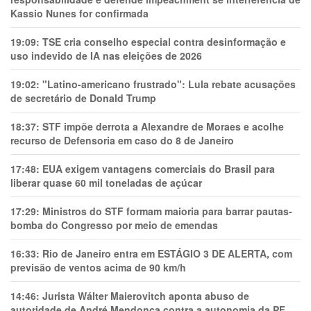
Kassio Nunes for confirmada
19:09:
TSE cria conselho especial contra desinformação e
uso indevido de IA nas eleições de 2026
19:02:
"Latino-americano frustrado": Lula rebate acusações
de secretário de Donald Trump
18:37:
STF impõe derrota a Alexandre de Moraes e acolhe
recurso de Defensoria em caso do 8 de Janeiro
17:48:
EUA exigem vantagens comerciais do Brasil para
liberar quase 60 mil toneladas de açúcar
17:29:
Ministros do STF formam maioria para barrar pautas-
bomba do Congresso por meio de emendas
16:33:
Rio de Janeiro entra em ESTÁGIO 3 DE ALERTA, com
previsão de ventos acima de 90 km/h
14:46:
Jurista Wálter Maierovitch aponta abuso de
autoridade de André Mendonça contra a autonomia da PF