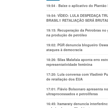
19:54
-
Baixe o aplicativo do Plantão
19:54:
VÍDEO: LULA DESPEDAÇA TRU
BRASIL!! RETALIAÇÃO SERÁ BRUTAL
19:15:
Recuperação da Petrobras no g
na produção de petróleo
19:02:
PGR denuncia blogueiro Oswal
ataques à democracia
18:26:
Silas Malafaia aponta erro es
representatividade feminina
17:20:
Lula conversa com Vladimir Put
de retaliação dos EUA
17:01:
Flávio Bolsonaro apresenta no
ultraprocessados e petrolíferas
16:45:
Itamaraty denuncia interferên