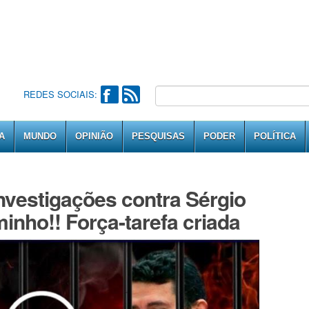
REDES SOCIAIS:
A
MUNDO
OPINIÃO
PESQUISAS
PODER
POLÍTICA
nvestigações contra Sérgio
inho!! Força-tarefa criada