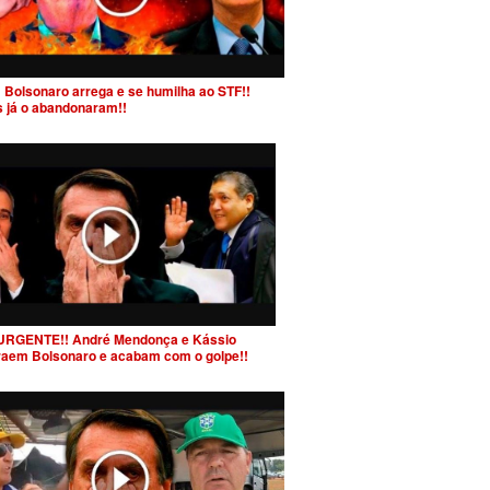
 Bolsonaro arrega e se humilha ao STF!!
s já o abandonaram!!
URGENTE!! André Mendonça e Kássio
raem Bolsonaro e acabam com o golpe!!