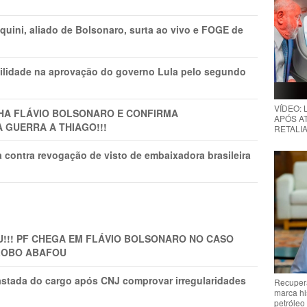
ini, aliado de Bolsonaro, surta ao vivo e FOGE de
ilidade na aprovação do governo Lula pelo segundo
VÍDEO:
LHA FLÁVIO BOLSONARO E CONFIRMA
APÓS AT
A GUERRA A THIAGO!!!
RETALIA
 contra revogação de visto de embaixadora brasileira
!!! PF CHEGA EM FLÁVIO BOLSONARO NO CASO
GLOBO ABAFOU
astada do cargo após CNJ comprovar irregularidades
Recupera
marca hi
petróleo