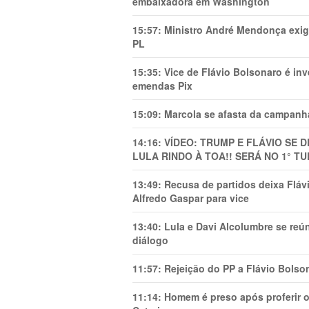
embaixadora em Washington
15:57:
Ministro André Mendonça exig
PL
15:35:
Vice de Flávio Bolsonaro é in
emendas Pix
15:09:
Marcola se afasta da campanha
14:16:
VÍDEO: TRUMP E FLÁVIO SE 
LULA RINDO À TOA!! SERÁ NO 1° TU
13:49:
Recusa de partidos deixa Flá
Alfredo Gaspar para vice
13:40:
Lula e Davi Alcolumbre se reú
diálogo
11:57:
Rejeição do PP a Flávio Bolso
11:14:
Homem é preso após proferir o