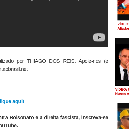
VÍDEO:
Aliado
dealizado por THIAGO DOS REIS. Apoie-nos (e
taobrasil.net
VÍDEO: 
Nunes t
ique aqui!
tra Bolsonaro e a direita fascista, inscreva-se
YouTube.