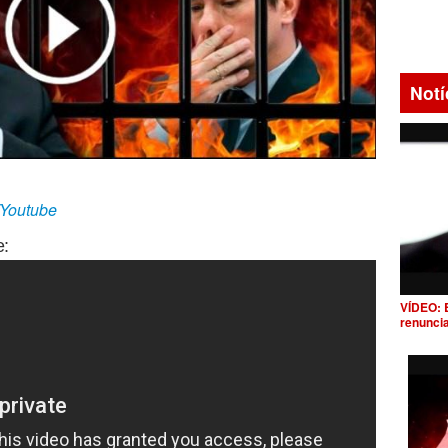
Notí
/Youtube
e:
VÍDEO: 
renunci