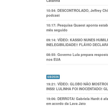
Catarina
10:54:
DESCONTROLADO, Jeffrey Chiqu
podcast
10:17:
Pesquisa Quaest aponta estab
mês seguido
09:14:
VÍDEO: KASSIO NUNES HUMl
INELEGIBILIDADE!! FLÁVIO DECLAR
08:55:
Governo Lula prepara resposta
nos EUA
4/8/2026
19:21:
VÍDEO: GLOBO NÃO MOSTROU
INSS! LULINHA FOI INOCENTADO! 
19:06:
DERROTA! Gabriela Hardt é af
em acordo da Lava Jato