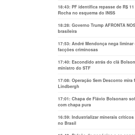
18:43:
PF identifica repasse de R$ 1
Rocha no esquema do INSS
18:28:
Governo Trump AFRONTA NOSS
brasileira
17:53:
André Mendonça nega liminar e
facções criminosas
17:40:
Escondido atrás do clã Bolsona
ministro do STF
17:08:
Operação Sem Desconto mira fi
Lindbergh
17:01:
Chapa de Flávio Bolsonaro sof
com chapa pura
16:59:
Industrializar minerais crítico
no Brasil