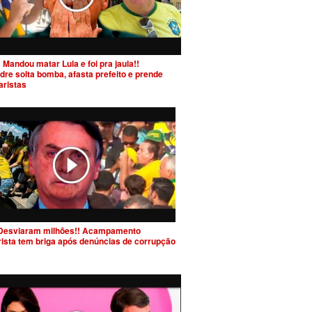
 Mandou matar Lula e foi pra jaula!!
dre solta bomba, afasta prefeito e prende
aristas
Desviaram milhões!! Acampamento
rista tem briga após denúncias de corrupção