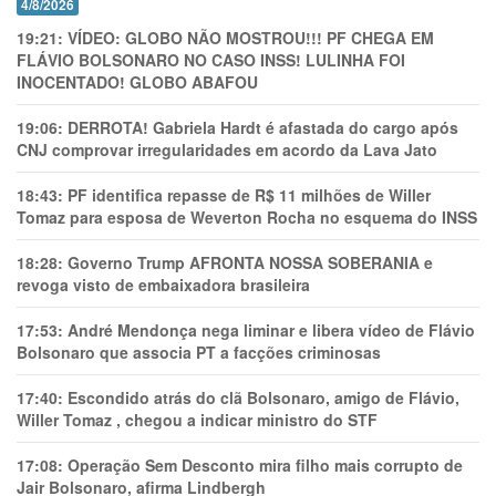
4/8/2026
19:21:
VÍDEO: GLOBO NÃO MOSTROU!!! PF CHEGA EM
FLÁVIO BOLSONARO NO CASO INSS! LULINHA FOI
INOCENTADO! GLOBO ABAFOU
19:06:
DERROTA! Gabriela Hardt é afastada do cargo após
CNJ comprovar irregularidades em acordo da Lava Jato
18:43:
PF identifica repasse de R$ 11 milhões de Willer
Tomaz para esposa de Weverton Rocha no esquema do INSS
18:28:
Governo Trump AFRONTA NOSSA SOBERANIA e
revoga visto de embaixadora brasileira
17:53:
André Mendonça nega liminar e libera vídeo de Flávio
Bolsonaro que associa PT a facções criminosas
17:40:
Escondido atrás do clã Bolsonaro, amigo de Flávio,
Willer Tomaz , chegou a indicar ministro do STF
17:08:
Operação Sem Desconto mira filho mais corrupto de
Jair Bolsonaro, afirma Lindbergh