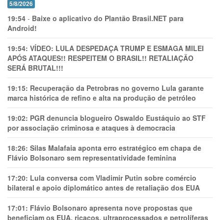
5/8/2026
19:54
-
Baixe o aplicativo do Plantão Brasil.NET para
Android!
19:54:
VÍDEO: LULA DESPEDAÇA TRUMP E ESMAGA MILEI
APÓS ATAQUES!! RESPEITEM O BRASIL!! RETALIAÇÃO
SERÁ BRUTAL!!!
19:15:
Recuperação da Petrobras no governo Lula garante
marca histórica de refino e alta na produção de petróleo
19:02:
PGR denuncia blogueiro Oswaldo Eustáquio ao STF
por associação criminosa e ataques à democracia
18:26:
Silas Malafaia aponta erro estratégico em chapa de
Flávio Bolsonaro sem representatividade feminina
17:20:
Lula conversa com Vladimir Putin sobre comércio
bilateral e apoio diplomático antes de retaliação dos EUA
17:01:
Flávio Bolsonaro apresenta nove propostas que
beneficiam os EUA, ricaços, ultraprocessados e petrolíferas