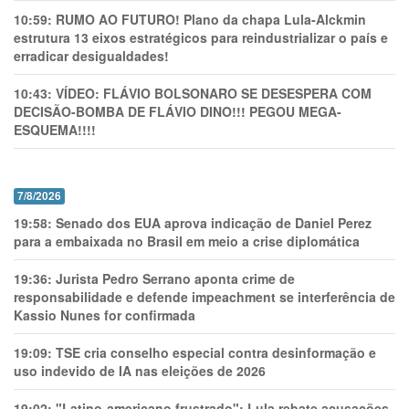
10:59:
RUMO AO FUTURO! Plano da chapa Lula-Alckmin
estrutura 13 eixos estratégicos para reindustrializar o país e
erradicar desigualdades!
10:43:
VÍDEO: FLÁVIO BOLSONARO SE DESESPERA COM
DECISÃO-BOMBA DE FLÁVIO DINO!!! PEGOU MEGA-
ESQUEMA!!!!
7/8/2026
19:58:
Senado dos EUA aprova indicação de Daniel Perez
para a embaixada no Brasil em meio a crise diplomática
19:36:
Jurista Pedro Serrano aponta crime de
responsabilidade e defende impeachment se interferência de
Kassio Nunes for confirmada
19:09:
TSE cria conselho especial contra desinformação e
uso indevido de IA nas eleições de 2026
19:02:
"Latino-americano frustrado": Lula rebate acusações