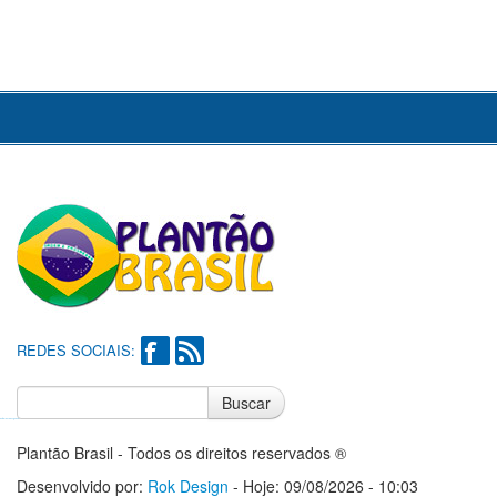
REDES SOCIAIS:
Buscar
Notícias do Flamengo
Notícias do Corinthians
Plantão Brasil - Todos os direitos reservados ®
Desenvolvido por:
Rok Design
- Hoje: 09/08/2026 - 10:03