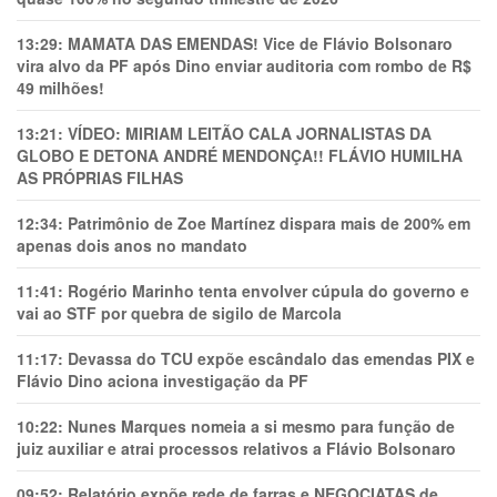
13:29:
MAMATA DAS EMENDAS! Vice de Flávio Bolsonaro
vira alvo da PF após Dino enviar auditoria com rombo de R$
49 milhões!
13:21:
VÍDEO: MIRIAM LEITÃO CALA JORNALISTAS DA
GLOBO E DETONA ANDRÉ MENDONÇA!! FLÁVIO HUMILHA
AS PRÓPRIAS FILHAS
12:34:
Patrimônio de Zoe Martínez dispara mais de 200% em
apenas dois anos no mandato
11:41:
Rogério Marinho tenta envolver cúpula do governo e
vai ao STF por quebra de sigilo de Marcola
11:17:
Devassa do TCU expõe escândalo das emendas PIX e
Flávio Dino aciona investigação da PF
10:22:
Nunes Marques nomeia a si mesmo para função de
juiz auxiliar e atrai processos relativos a Flávio Bolsonaro
09:52:
Relatório expõe rede de farras e NEGOCIATAS de