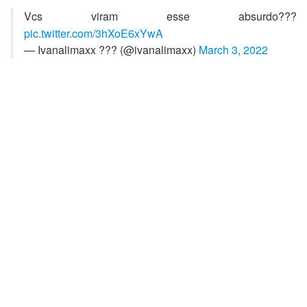
Vcs viram esse absurdo???
pic.twitter.com/3hXoE6xYwA
— Ivanalimaxx ??? (@ivanalimaxx)
March 3, 2022