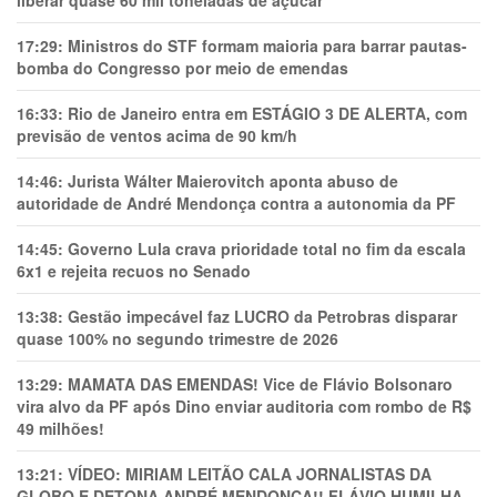
liberar quase 60 mil toneladas de açúcar
17:29:
Ministros do STF formam maioria para barrar pautas-
bomba do Congresso por meio de emendas
16:33:
Rio de Janeiro entra em ESTÁGIO 3 DE ALERTA, com
previsão de ventos acima de 90 km/h
14:46:
Jurista Wálter Maierovitch aponta abuso de
autoridade de André Mendonça contra a autonomia da PF
14:45:
Governo Lula crava prioridade total no fim da escala
6x1 e rejeita recuos no Senado
13:38:
Gestão impecável faz LUCRO da Petrobras disparar
quase 100% no segundo trimestre de 2026
13:29:
MAMATA DAS EMENDAS! Vice de Flávio Bolsonaro
vira alvo da PF após Dino enviar auditoria com rombo de R$
49 milhões!
13:21:
VÍDEO: MIRIAM LEITÃO CALA JORNALISTAS DA
GLOBO E DETONA ANDRÉ MENDONÇA!! FLÁVIO HUMILHA