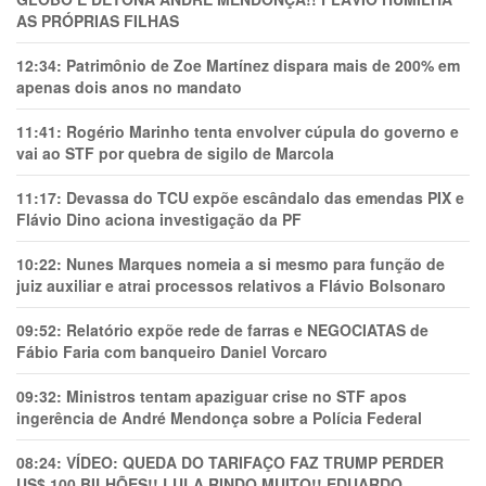
AS PRÓPRIAS FILHAS
12:34:
Patrimônio de Zoe Martínez dispara mais de 200% em
apenas dois anos no mandato
11:41:
Rogério Marinho tenta envolver cúpula do governo e
vai ao STF por quebra de sigilo de Marcola
11:17:
Devassa do TCU expõe escândalo das emendas PIX e
Flávio Dino aciona investigação da PF
10:22:
Nunes Marques nomeia a si mesmo para função de
juiz auxiliar e atrai processos relativos a Flávio Bolsonaro
09:52:
Relatório expõe rede de farras e NEGOCIATAS de
Fábio Faria com banqueiro Daniel Vorcaro
09:32:
Ministros tentam apaziguar crise no STF apos
ingerência de André Mendonça sobre a Polícia Federal
08:24:
VÍDEO: QUEDA DO TARIFAÇO FAZ TRUMP PERDER
US$ 100 BILHÕES!! LULA RINDO MUITO!! EDUARDO