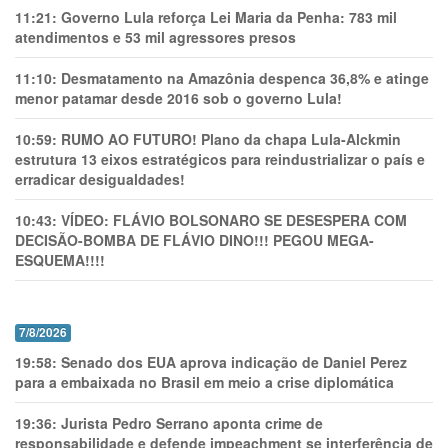
11:21:
Governo Lula reforça Lei Maria da Penha: 783 mil
atendimentos e 53 mil agressores presos
11:10:
Desmatamento na Amazônia despenca 36,8% e atinge
menor patamar desde 2016 sob o governo Lula!
10:59:
RUMO AO FUTURO! Plano da chapa Lula-Alckmin
estrutura 13 eixos estratégicos para reindustrializar o país e
erradicar desigualdades!
10:43:
VÍDEO: FLÁVIO BOLSONARO SE DESESPERA COM
DECISÃO-BOMBA DE FLÁVIO DINO!!! PEGOU MEGA-
ESQUEMA!!!!
7/8/2026
19:58:
Senado dos EUA aprova indicação de Daniel Perez
para a embaixada no Brasil em meio a crise diplomática
19:36:
Jurista Pedro Serrano aponta crime de
responsabilidade e defende impeachment se interferência de