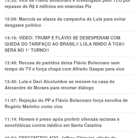
15:35:
Vice de Flávio Bolsonaro é investigado pelo TCU por
repasse de R$ 6 milhões em emendas Pix
15:09:
Marcola se afasta da campanha de Lula para evitar
desgaste político
14:16:
VÍDEO: TRUMP E FLÁVIO SE DESESPERAM COM
QUEDA DO TARIFAÇO AO BRASIL!! LULA RINDO À TOA!!
SERÁ NO 1° TURNO!!
13:49:
Recusa de partidos deixa Flávio Bolsonaro sem
tempo de TV e força chapa com Alfredo Gaspar para vice
13:40:
Lula e Davi Alcolumbre se reúnem na casa de
Alexandre de Moraes para retomar diálogo
11:57:
Rejeição do PP a Flávio Bolsonaro força escolha de
Rogério Marinho como vice
11:14:
Homem é preso após proferir ofensas racistas e
xenofóbicas contra médico em Santa Catarina
10:54:
DESCONTROLADO, Jeffrey Chiquini, aliado de