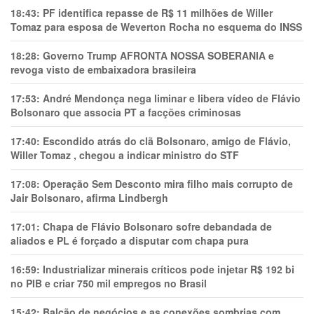
18:43:
PF identifica repasse de R$ 11 milhões de Willer
Tomaz para esposa de Weverton Rocha no esquema do INSS
18:28:
Governo Trump AFRONTA NOSSA SOBERANIA e
revoga visto de embaixadora brasileira
17:53:
André Mendonça nega liminar e libera vídeo de Flávio
Bolsonaro que associa PT a facções criminosas
17:40:
Escondido atrás do clã Bolsonaro, amigo de Flávio,
Willer Tomaz , chegou a indicar ministro do STF
17:08:
Operação Sem Desconto mira filho mais corrupto de
Jair Bolsonaro, afirma Lindbergh
17:01:
Chapa de Flávio Bolsonaro sofre debandada de
aliados e PL é forçado a disputar com chapa pura
16:59:
Industrializar minerais críticos pode injetar R$ 192 bi
no PIB e criar 750 mil empregos no Brasil
15:42:
Balcão de negócios e as conexões sombrias com