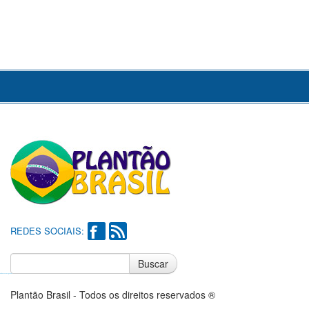
REDES SOCIAIS:
Buscar
Notícias do Flamengo
Notícias do Corinthians
Plantão Brasil - Todos os direitos reservados ®