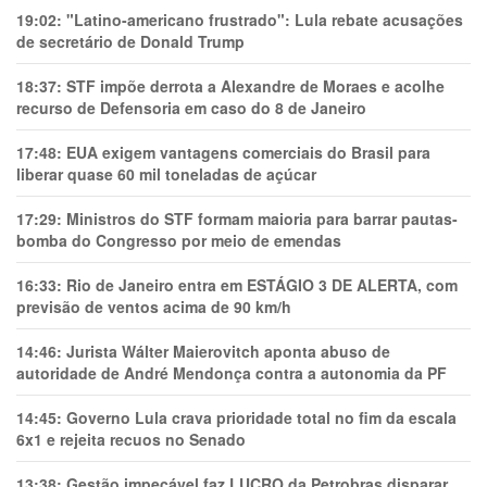
19:02:
"Latino-americano frustrado": Lula rebate acusações
de secretário de Donald Trump
18:37:
STF impõe derrota a Alexandre de Moraes e acolhe
recurso de Defensoria em caso do 8 de Janeiro
17:48:
EUA exigem vantagens comerciais do Brasil para
liberar quase 60 mil toneladas de açúcar
17:29:
Ministros do STF formam maioria para barrar pautas-
bomba do Congresso por meio de emendas
16:33:
Rio de Janeiro entra em ESTÁGIO 3 DE ALERTA, com
previsão de ventos acima de 90 km/h
14:46:
Jurista Wálter Maierovitch aponta abuso de
autoridade de André Mendonça contra a autonomia da PF
14:45:
Governo Lula crava prioridade total no fim da escala
6x1 e rejeita recuos no Senado
13:38:
Gestão impecável faz LUCRO da Petrobras disparar