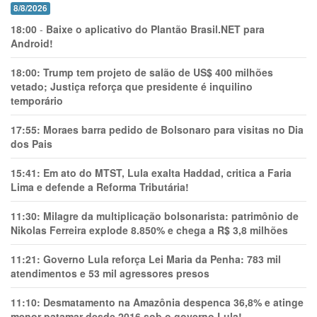
8/8/2026
18:00
-
Baixe o aplicativo do Plantão Brasil.NET para
Android!
18:00:
Trump tem projeto de salão de US$ 400 milhões
vetado; Justiça reforça que presidente é inquilino
temporário
17:55:
Moraes barra pedido de Bolsonaro para visitas no Dia
dos Pais
15:41:
Em ato do MTST, Lula exalta Haddad, critica a Faria
Lima e defende a Reforma Tributária!
11:30:
Milagre da multiplicação bolsonarista: patrimônio de
Nikolas Ferreira explode 8.850% e chega a R$ 3,8 milhões
11:21:
Governo Lula reforça Lei Maria da Penha: 783 mil
atendimentos e 53 mil agressores presos
11:10:
Desmatamento na Amazônia despenca 36,8% e atinge
menor patamar desde 2016 sob o governo Lula!