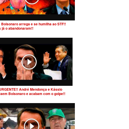
 Bolsonaro arrega e se humilha ao STF!!
s já o abandonaram!!
URGENTE!! André Mendonça e Kássio
raem Bolsonaro e acabam com o golpe!!