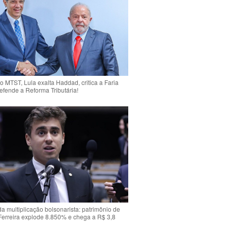
o MTST, Lula exalta Haddad, critica a Faria
efende a Reforma Tributária!
da multiplicação bolsonarista: patrimônio de
Ferreira explode 8.850% e chega a R$ 3,8