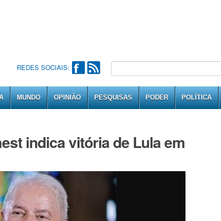
REDES SOCIAIS:
A
MUNDO
OPINIÃO
PESQUISAS
PODER
POLÍTICA
st indica vitória de Lula em