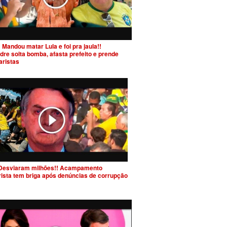
 Mandou matar Lula e foi pra jaula!!
dre solta bomba, afasta prefeito e prende
aristas
Desviaram milhões!! Acampamento
rista tem briga após denúncias de corrupção