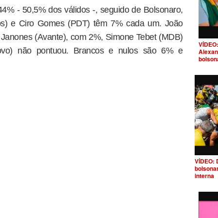
 44% - 50,5% dos válidos -, seguido de Bolsonaro,
s) e Ciro Gomes (PDT) têm 7% cada um. João
 Janones (Avante), com 2%, Simone Tebet (MDB)
VÍDEO:
ovo) não pontuou. Brancos e nulos são 6% e
Alexan
bolson
VÍDEO: 
bolsona
interna