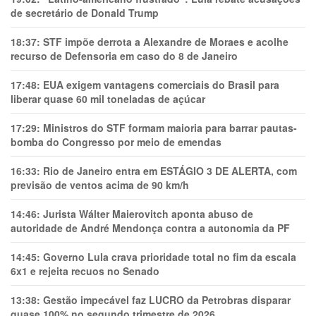
de secretário de Donald Trump
18:37:
STF impõe derrota a Alexandre de Moraes e acolhe
recurso de Defensoria em caso do 8 de Janeiro
17:48:
EUA exigem vantagens comerciais do Brasil para
liberar quase 60 mil toneladas de açúcar
17:29:
Ministros do STF formam maioria para barrar pautas-
bomba do Congresso por meio de emendas
16:33:
Rio de Janeiro entra em ESTÁGIO 3 DE ALERTA, com
previsão de ventos acima de 90 km/h
14:46:
Jurista Wálter Maierovitch aponta abuso de
autoridade de André Mendonça contra a autonomia da PF
14:45:
Governo Lula crava prioridade total no fim da escala
6x1 e rejeita recuos no Senado
13:38:
Gestão impecável faz LUCRO da Petrobras disparar
quase 100% no segundo trimestre de 2026