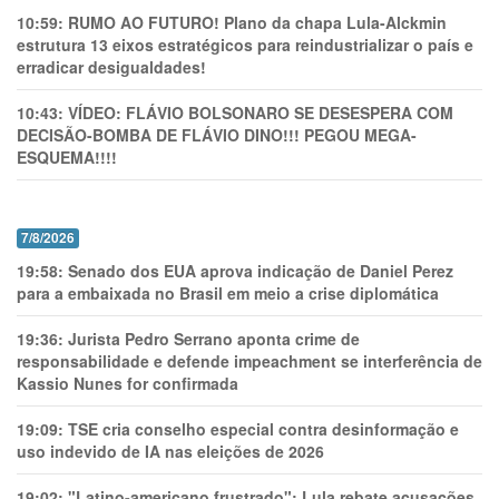
10:59:
RUMO AO FUTURO! Plano da chapa Lula-Alckmin
estrutura 13 eixos estratégicos para reindustrializar o país e
erradicar desigualdades!
10:43:
VÍDEO: FLÁVIO BOLSONARO SE DESESPERA COM
DECISÃO-BOMBA DE FLÁVIO DINO!!! PEGOU MEGA-
ESQUEMA!!!!
7/8/2026
19:58:
Senado dos EUA aprova indicação de Daniel Perez
para a embaixada no Brasil em meio a crise diplomática
19:36:
Jurista Pedro Serrano aponta crime de
responsabilidade e defende impeachment se interferência de
Kassio Nunes for confirmada
19:09:
TSE cria conselho especial contra desinformação e
uso indevido de IA nas eleições de 2026
19:02:
"Latino-americano frustrado": Lula rebate acusações