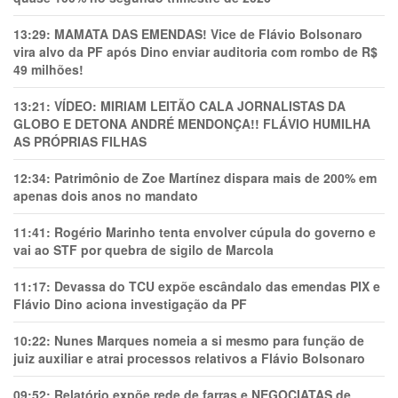
13:29:
MAMATA DAS EMENDAS! Vice de Flávio Bolsonaro
vira alvo da PF após Dino enviar auditoria com rombo de R$
49 milhões!
13:21:
VÍDEO: MIRIAM LEITÃO CALA JORNALISTAS DA
GLOBO E DETONA ANDRÉ MENDONÇA!! FLÁVIO HUMILHA
AS PRÓPRIAS FILHAS
12:34:
Patrimônio de Zoe Martínez dispara mais de 200% em
apenas dois anos no mandato
11:41:
Rogério Marinho tenta envolver cúpula do governo e
vai ao STF por quebra de sigilo de Marcola
11:17:
Devassa do TCU expõe escândalo das emendas PIX e
Flávio Dino aciona investigação da PF
10:22:
Nunes Marques nomeia a si mesmo para função de
juiz auxiliar e atrai processos relativos a Flávio Bolsonaro
09:52:
Relatório expõe rede de farras e NEGOCIATAS de