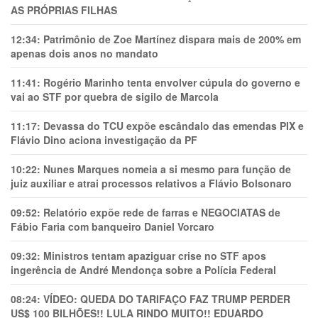
AS PRÓPRIAS FILHAS
12:34:
Patrimônio de Zoe Martínez dispara mais de 200% em
apenas dois anos no mandato
11:41:
Rogério Marinho tenta envolver cúpula do governo e
vai ao STF por quebra de sigilo de Marcola
11:17:
Devassa do TCU expõe escândalo das emendas PIX e
Flávio Dino aciona investigação da PF
10:22:
Nunes Marques nomeia a si mesmo para função de
juiz auxiliar e atrai processos relativos a Flávio Bolsonaro
09:52:
Relatório expõe rede de farras e NEGOCIATAS de
Fábio Faria com banqueiro Daniel Vorcaro
09:32:
Ministros tentam apaziguar crise no STF apos
ingerência de André Mendonça sobre a Polícia Federal
08:24:
VÍDEO: QUEDA DO TARIFAÇO FAZ TRUMP PERDER
US$ 100 BILHÕES!! LULA RINDO MUITO!! EDUARDO