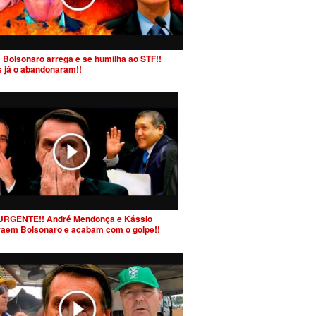
 Bolsonaro arrega e se humilha ao STF!!
s já o abandonaram!!
URGENTE!! André Mendonça e Kássio
raem Bolsonaro e acabam com o golpe!!