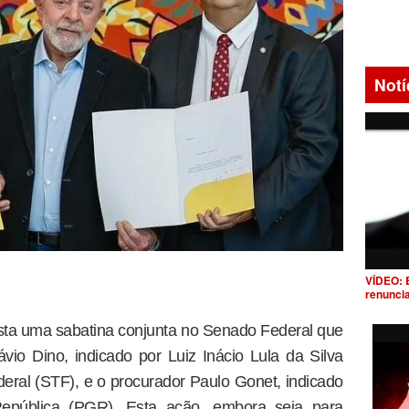
Notí
VÍDEO: 
renunci
vista uma sabatina conjunta no Senado Federal que
ávio Dino, indicado por Luiz Inácio Lula da Silva
eral (STF), e o procurador Paulo Gonet, indicado
República (PGR). Esta ação, embora seja para