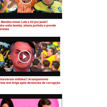
 Mandou matar Lula e foi pra jaula!!
dre solta bomba, afasta prefeito e prende
aristas
Desviaram milhões!! Acampamento
rista tem briga após denúncias de corrupção