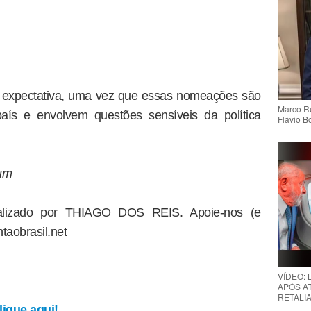
 expectativa, uma vez que essas nomeações são
Marco Ru
aís e envolvem questões sensíveis da política
Flávio B
um
dealizado por THIAGO DOS REIS. Apoie-nos (e
taobrasil.net
VÍDEO:
APÓS AT
RETALIA
ique aqui!