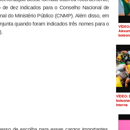
 de dez indicados para o Conselho Nacional de
nal do Ministério Público (CNMP). Além disso, em
njunta quando foram indicados três nomes para o
VÍDEO:
Alexan
).
bolson
VÍDEO: 
bolsona
interna
cesso de escolha para esses cargos importantes.