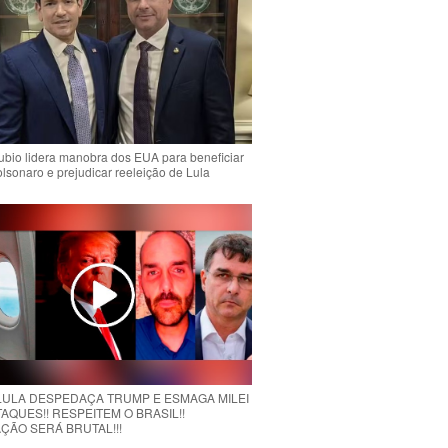
bio lidera manobra dos EUA para beneficiar
olsonaro e prejudicar reeleição de Lula
 LULA DESPEDAÇA TRUMP E ESMAGA MILEI
AQUES!! RESPEITEM O BRASIL!!
ÇÃO SERÁ BRUTAL!!!