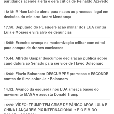
partidários acende alerta e gera crítica de Reinaldo Azevedo
18:18:
Míriam Leitão alerta para riscos ao processo legal em
decisões do ministro André Mendonça
17:58:
Deputado do PL sugere ação militar dos EUA contra
Lula e Moraes e vira alvo de denúncias
15:55:
Exército avança na modernização militar com edital
para compra de drones camicases
15:44:
Alfredo Gaspar descumpre declaração pública sobre
candidatura ao Senado para ser vice de Flávio Bolsonaro
15:06:
Flávio Bolsonaro DESCUMPRE promessa e ESCONDE
contas de filme sobre Jair Bolsonaro
14:52:
Avanço da esquerda nos EUA ameaça bases do
movimento MAGA e assusta Donald Trump
14:20:
VÍDEO: TRUMP TEM CRlSE DE PÂNlCO APÓS LULA E
CHINA LANÇAREM PIX INTERNACIONAL!! É O FIM DO