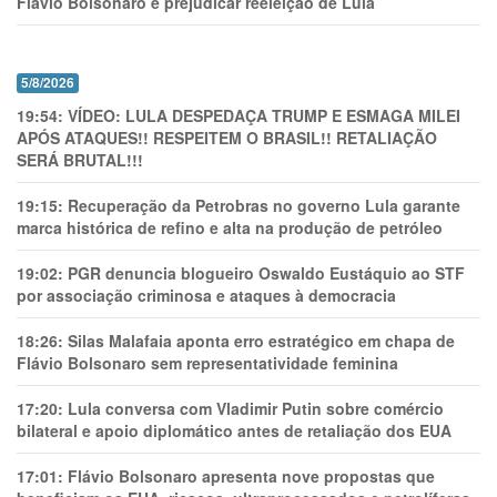
Flávio Bolsonaro e prejudicar reeleição de Lula
5/8/2026
19:54:
VÍDEO: LULA DESPEDAÇA TRUMP E ESMAGA MILEI
APÓS ATAQUES!! RESPEITEM O BRASIL!! RETALIAÇÃO
SERÁ BRUTAL!!!
19:15:
Recuperação da Petrobras no governo Lula garante
marca histórica de refino e alta na produção de petróleo
19:02:
PGR denuncia blogueiro Oswaldo Eustáquio ao STF
por associação criminosa e ataques à democracia
18:26:
Silas Malafaia aponta erro estratégico em chapa de
Flávio Bolsonaro sem representatividade feminina
17:20:
Lula conversa com Vladimir Putin sobre comércio
bilateral e apoio diplomático antes de retaliação dos EUA
17:01:
Flávio Bolsonaro apresenta nove propostas que