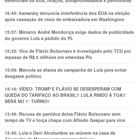
beneficiam os EUA, ricaços, ultraprocessados e petrolíferas
16:45:
Itamaraty denuncia interferência dos EUA na eleição
após cassação de visto de embaixadora em Washington
15:57:
Ministro André Mendonça exige dados de publicidade
do governo Lula a pedido do PL
15:35:
Vice de Flávio Bolsonaro é investigado pelo TCU por
repasse de R$ 6 milhões em emendas Pix
15:09:
Marcola se afasta da campanha de Lula para evitar
desgaste político
14:16:
VÍDEO: TRUMP E FLÁVIO SE DESESPERAM COM
QUEDA DO TARIFAÇO AO BRASIL!! LULA RINDO À TOA!!
SERÁ NO 1° TURNO!!
13:49:
Recusa de partidos deixa Flávio Bolsonaro sem
tempo de TV e força chapa com Alfredo Gaspar para vice
13:40:
Lula e Davi Alcolumbre se reúnem na casa de