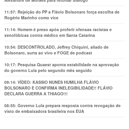
Alexandre de Moraes para retomar diálogo
11:57:
Rejeição do PP a Flávio Bolsonaro força escolha de
Rogério Marinho como vice
11:14:
Homem é preso após proferir ofensas racistas e
xenofóbicas contra médico em Santa Catarina
10:54:
DESCONTROLADO, Jeffrey Chiquini, aliado de
Bolsonaro, surta ao vivo e FOGE de podcast
10:17:
Pesquisa Quaest aponta estabilidade na aprovação
do governo Lula pelo segundo mês seguido
09:14:
VÍDEO: KASSIO NUNES HUMlLHA FLÁVIO
BOLSONARO E CONFIRMA INELEGIBILIDADE!! FLÁVIO
DECLARA GUERRA A THIAGO!!!
08:55:
Governo Lula prepara resposta contra revogação de
visto de embaixadora brasileira nos EUA