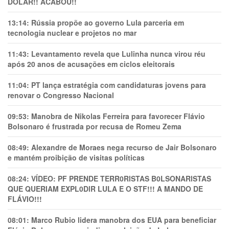
DÓLAR!! ACABOU!!
13:14:
Rússia propõe ao governo Lula parceria em
tecnologia nuclear e projetos no mar
11:43:
Levantamento revela que Lulinha nunca virou réu
após 20 anos de acusações em ciclos eleitorais
11:04:
PT lança estratégia com candidaturas jovens para
renovar o Congresso Nacional
09:53:
Manobra de Nikolas Ferreira para favorecer Flávio
Bolsonaro é frustrada por recusa de Romeu Zema
08:49:
Alexandre de Moraes nega recurso de Jair Bolsonaro
e mantém proibição de visitas políticas
08:24:
VÍDEO: PF PRENDE TERR0RlSTAS B0LSONARlSTAS
QUE QUERIAM EXPL0DlR LULA E O STF!!! A MANDO DE
FLÁVIO!!!
08:01:
Marco Rubio lidera manobra dos EUA para beneficiar