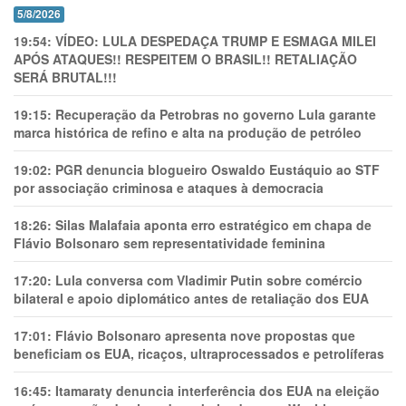
5/8/2026
19:54:
VÍDEO: LULA DESPEDAÇA TRUMP E ESMAGA MILEI
APÓS ATAQUES!! RESPEITEM O BRASIL!! RETALIAÇÃO
SERÁ BRUTAL!!!
19:15:
Recuperação da Petrobras no governo Lula garante
marca histórica de refino e alta na produção de petróleo
19:02:
PGR denuncia blogueiro Oswaldo Eustáquio ao STF
por associação criminosa e ataques à democracia
18:26:
Silas Malafaia aponta erro estratégico em chapa de
Flávio Bolsonaro sem representatividade feminina
17:20:
Lula conversa com Vladimir Putin sobre comércio
bilateral e apoio diplomático antes de retaliação dos EUA
17:01:
Flávio Bolsonaro apresenta nove propostas que
beneficiam os EUA, ricaços, ultraprocessados e petrolíferas
16:45:
Itamaraty denuncia interferência dos EUA na eleição