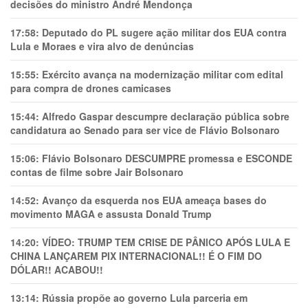
decisões do ministro André Mendonça
17:58:
Deputado do PL sugere ação militar dos EUA contra
Lula e Moraes e vira alvo de denúncias
15:55:
Exército avança na modernização militar com edital
para compra de drones camicases
15:44:
Alfredo Gaspar descumpre declaração pública sobre
candidatura ao Senado para ser vice de Flávio Bolsonaro
15:06:
Flávio Bolsonaro DESCUMPRE promessa e ESCONDE
contas de filme sobre Jair Bolsonaro
14:52:
Avanço da esquerda nos EUA ameaça bases do
movimento MAGA e assusta Donald Trump
14:20:
VÍDEO: TRUMP TEM CRlSE DE PÂNlCO APÓS LULA E
CHINA LANÇAREM PIX INTERNACIONAL!! É O FIM DO
DÓLAR!! ACABOU!!
13:14:
Rússia propõe ao governo Lula parceria em