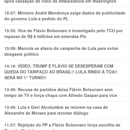
após cassação de visto de embaixadora em Washington
15:57:
Ministro André Mendonça exige dados de publicidade
do governo Lula a pedido do PL
15:35:
Vice de Flávio Bolsonaro é investigado pelo TCU por
repasse de R$ 6 milhões em emendas Pix
15:09:
Marcola se afasta da campanha de Lula para evitar
desgaste político
14:16:
VÍDEO: TRUMP E FLÁVIO SE DESESPERAM COM
QUEDA DO TARIFAÇO AO BRASIL!! LULA RINDO À TOA!!
SERÁ NO 1° TURNO!!
13:49:
Recusa de partidos deixa Flávio Bolsonaro sem
tempo de TV e força chapa com Alfredo Gaspar para vice
13:40:
Lula e Davi Alcolumbre se reúnem na casa de
Alexandre de Moraes para retomar diálogo
11:57:
Rejeição do PP a Flávio Bolsonaro força escolha de