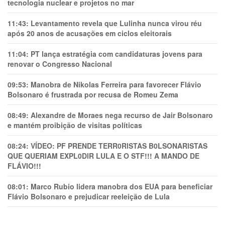
tecnologia nuclear e projetos no mar
11:43:
Levantamento revela que Lulinha nunca virou réu
após 20 anos de acusações em ciclos eleitorais
11:04:
PT lança estratégia com candidaturas jovens para
renovar o Congresso Nacional
09:53:
Manobra de Nikolas Ferreira para favorecer Flávio
Bolsonaro é frustrada por recusa de Romeu Zema
08:49:
Alexandre de Moraes nega recurso de Jair Bolsonaro
e mantém proibição de visitas políticas
08:24:
VÍDEO: PF PRENDE TERR0RlSTAS B0LSONARlSTAS
QUE QUERIAM EXPL0DlR LULA E O STF!!! A MANDO DE
FLÁVIO!!!
08:01:
Marco Rubio lidera manobra dos EUA para beneficiar
Flávio Bolsonaro e prejudicar reeleição de Lula