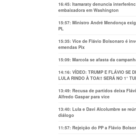
16:45:
Itamaraty denuncia interferên
embaixadora em Washington
15:57:
Ministro André Mendonça exig
PL
15:35:
Vice de Flávio Bolsonaro é in
emendas Pix
15:09:
Marcola se afasta da campanha
14:16:
VÍDEO: TRUMP E FLÁVIO SE 
LULA RINDO À TOA!! SERÁ NO 1° TU
13:49:
Recusa de partidos deixa Flá
Alfredo Gaspar para vice
13:40:
Lula e Davi Alcolumbre se reú
diálogo
11:57:
Rejeição do PP a Flávio Bolso