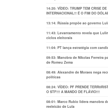
14:20:
VÍDEO: TRUMP TEM CRlSE DE
INTERNACIONAL!! É O FIM DO DÓLA
13:14:
Rússia propõe ao governo Lula
11:43:
Levantamento revela que Luli
ciclos eleitorais
11:04:
PT lança estratégia com candi
09:53:
Manobra de Nikolas Ferreira pa
de Romeu Zema
08:49:
Alexandre de Moraes nega recu
políticas
08:24:
VÍDEO: PF PRENDE TERR0RlS
O STF!!! A MANDO DE FLÁVIO!!!
08:01:
Marco Rubio lidera manobra do
reeleição de Lula