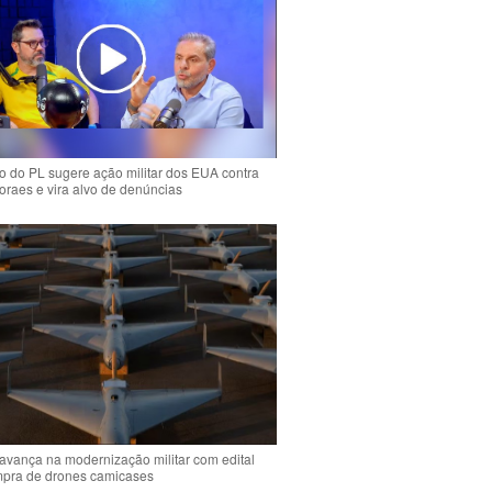
 do PL sugere ação militar dos EUA contra
oraes e vira alvo de denúncias
 avança na modernização militar com edital
mpra de drones camicases