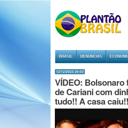
BRASIL
DENÚNCIAS
ECONOMI
12/12/2023 20:03
VÍDEO: Bolsonaro f
de Cariani com din
tudo!! A casa caiu!