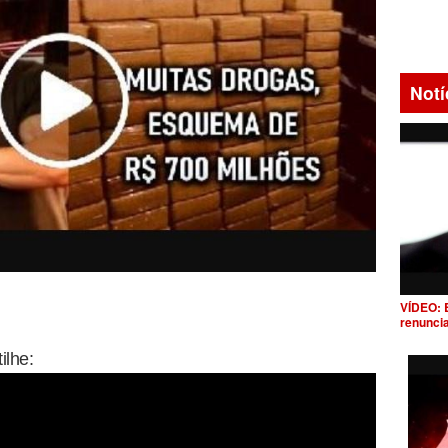
Notí
VÍDEO: 
renunci
ilhe: