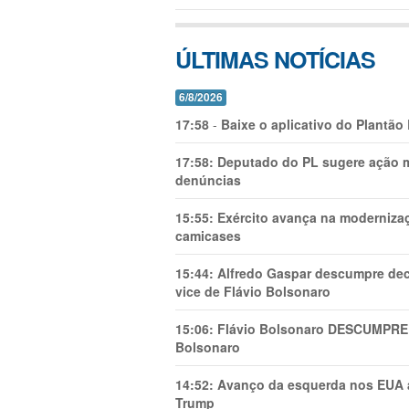
ÚLTIMAS NOTÍCIAS
6/8/2026
17:58
-
Baixe o aplicativo do Plantão
17:58:
Deputado do PL sugere ação mi
denúncias
15:55:
Exército avança na modernizaç
camicases
15:44:
Alfredo Gaspar descumpre dec
vice de Flávio Bolsonaro
15:06:
Flávio Bolsonaro DESCUMPRE 
Bolsonaro
14:52:
Avanço da esquerda nos EUA
Trump