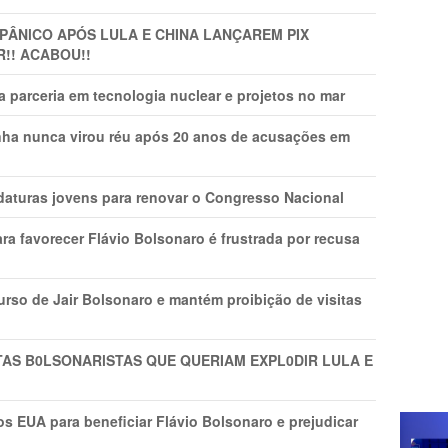
 PÂNlCO APÓS LULA E CHINA LANÇAREM PIX
R!! ACABOU!!
 parceria em tecnologia nuclear e projetos no mar
nha nunca virou réu após 20 anos de acusações em
daturas jovens para renovar o Congresso Nacional
ra favorecer Flávio Bolsonaro é frustrada por recusa
rso de Jair Bolsonaro e mantém proibição de visitas
TAS B0LSONARlSTAS QUE QUERIAM EXPL0DlR LULA E
s EUA para beneficiar Flávio Bolsonaro e prejudicar