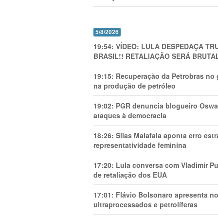
5/8/2026
19:54:
VÍDEO: LULA DESPEDAÇA TRU
BRASIL!! RETALIAÇÃO SERÁ BRUTAL
19:15:
Recuperação da Petrobras no g
na produção de petróleo
19:02:
PGR denuncia blogueiro Oswal
ataques à democracia
18:26:
Silas Malafaia aponta erro es
representatividade feminina
17:20:
Lula conversa com Vladimir Put
de retaliação dos EUA
17:01:
Flávio Bolsonaro apresenta no
ultraprocessados e petrolíferas