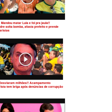
 Mandou matar Lula e foi pra jaula!!
dre solta bomba, afasta prefeito e prende
aristas
Desviaram milhões!! Acampamento
rista tem briga após denúncias de corrupção