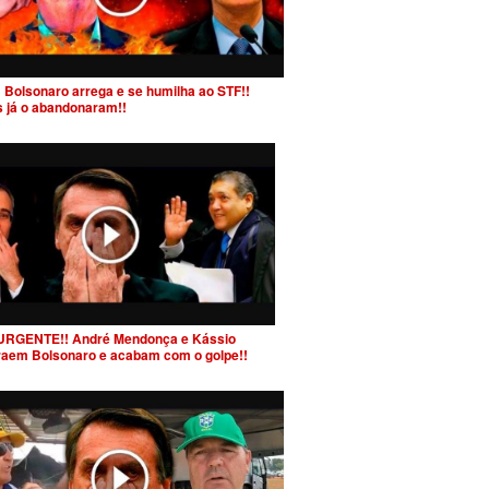
 Bolsonaro arrega e se humilha ao STF!!
s já o abandonaram!!
URGENTE!! André Mendonça e Kássio
raem Bolsonaro e acabam com o golpe!!