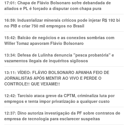
17:01:
Chapa de Flávio Bolsonaro sofre debandada de
aliados e PL é forçado a disputar com chapa pura
16:59:
Industrializar minerais críticos pode injetar R$ 192 bi
no PIB e criar 750 mil empregos no Brasil
15:42:
Balcão de negócios e as conexões sombrias com
Willer Tomaz apavoram Flávio Bolsonaro
13:34:
Defesa de Lulinha denuncia "pesca probatória" e
vazamentos ilegais de inquéritos sigilosos
13:11:
VÍDEO: FLÁVIO BOLSONARO APANHA FEIO DE
JORNALISTAS APÓS MENTIR AO VIVO E PERDE O
CONTROLE!! QUE VEXAME!!
12:42:
Tarcísio ataca greve da CPTM, criminaliza luta por
empregos e tenta impor privatização a qualquer custo
12:37:
Dino autoriza investigação da PF sobre contratos de
empresa de tecnologia para esclarecer suspeitas