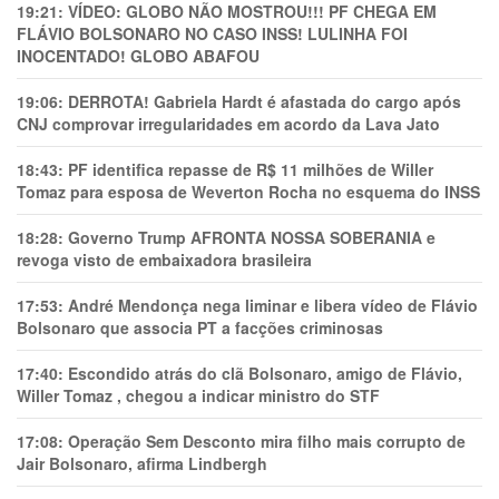
19:21:
VÍDEO: GLOBO NÃO MOSTROU!!! PF CHEGA EM
FLÁVIO BOLSONARO NO CASO INSS! LULINHA FOI
INOCENTADO! GLOBO ABAFOU
19:06:
DERROTA! Gabriela Hardt é afastada do cargo após
CNJ comprovar irregularidades em acordo da Lava Jato
18:43:
PF identifica repasse de R$ 11 milhões de Willer
Tomaz para esposa de Weverton Rocha no esquema do INSS
18:28:
Governo Trump AFRONTA NOSSA SOBERANIA e
revoga visto de embaixadora brasileira
17:53:
André Mendonça nega liminar e libera vídeo de Flávio
Bolsonaro que associa PT a facções criminosas
17:40:
Escondido atrás do clã Bolsonaro, amigo de Flávio,
Willer Tomaz , chegou a indicar ministro do STF
17:08:
Operação Sem Desconto mira filho mais corrupto de
Jair Bolsonaro, afirma Lindbergh