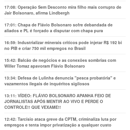
17:08:
Operação Sem Desconto mira filho mais corrupto de
Jair Bolsonaro, afirma Lindbergh
17:01:
Chapa de Flávio Bolsonaro sofre debandada de
aliados e PL é forçado a disputar com chapa pura
16:59:
Industrializar minerais críticos pode injetar R$ 192 bi
no PIB e criar 750 mil empregos no Brasil
15:42:
Balcão de negócios e as conexões sombrias com
Willer Tomaz apavoram Flávio Bolsonaro
13:34:
Defesa de Lulinha denuncia "pesca probatória" e
vazamentos ilegais de inquéritos sigilosos
13:11:
VÍDEO: FLÁVIO BOLSONARO APANHA FEIO DE
JORNALISTAS APÓS MENTIR AO VIVO E PERDE O
CONTROLE!! QUE VEXAME!!
12:42:
Tarcísio ataca greve da CPTM, criminaliza luta por
empregos e tenta impor privatização a qualquer custo