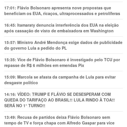
17:01:
Flávio Bolsonaro apresenta nove propostas que
beneficiam os EUA, ricaços, ultraprocessados e petrolíferas
16:45:
Itamaraty denuncia interferência dos EUA na eleição
após cassação de visto de embaixadora em Washington
15:57:
Ministro André Mendonça exige dados de publicidade
do governo Lula a pedido do PL
15:35:
Vice de Flávio Bolsonaro é investigado pelo TCU por
repasse de R$ 6 milhões em emendas Pix
15:09:
Marcola se afasta da campanha de Lula para evitar
desgaste político
14:16:
VÍDEO: TRUMP E FLÁVIO SE DESESPERAM COM
QUEDA DO TARIFAÇO AO BRASIL!! LULA RINDO À TOA!!
SERÁ NO 1° TURNO!!
13:49:
Recusa de partidos deixa Flávio Bolsonaro sem
tempo de TV e força chapa com Alfredo Gaspar para vice