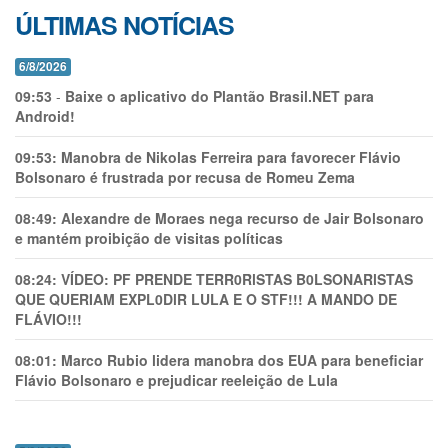
ÚLTIMAS NOTÍCIAS
6/8/2026
09:53
-
Baixe o aplicativo do Plantão Brasil.NET para
Android!
09:53:
Manobra de Nikolas Ferreira para favorecer Flávio
Bolsonaro é frustrada por recusa de Romeu Zema
08:49:
Alexandre de Moraes nega recurso de Jair Bolsonaro
e mantém proibição de visitas políticas
08:24:
VÍDEO: PF PRENDE TERR0RlSTAS B0LSONARlSTAS
QUE QUERIAM EXPL0DlR LULA E O STF!!! A MANDO DE
FLÁVIO!!!
08:01:
Marco Rubio lidera manobra dos EUA para beneficiar
Flávio Bolsonaro e prejudicar reeleição de Lula