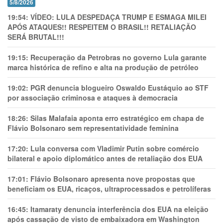
5/8/2026
19:54:
VÍDEO: LULA DESPEDAÇA TRUMP E ESMAGA MILEI
APÓS ATAQUES!! RESPEITEM O BRASIL!! RETALIAÇÃO
SERÁ BRUTAL!!!
19:15:
Recuperação da Petrobras no governo Lula garante
marca histórica de refino e alta na produção de petróleo
19:02:
PGR denuncia blogueiro Oswaldo Eustáquio ao STF
por associação criminosa e ataques à democracia
18:26:
Silas Malafaia aponta erro estratégico em chapa de
Flávio Bolsonaro sem representatividade feminina
17:20:
Lula conversa com Vladimir Putin sobre comércio
bilateral e apoio diplomático antes de retaliação dos EUA
17:01:
Flávio Bolsonaro apresenta nove propostas que
beneficiam os EUA, ricaços, ultraprocessados e petrolíferas
16:45:
Itamaraty denuncia interferência dos EUA na eleição
após cassação de visto de embaixadora em Washington