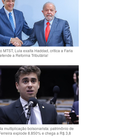
o MTST, Lula exalta Haddad, critica a Faria
efende a Reforma Tributária!
da multiplicação bolsonarista: patrimônio de
Ferreira explode 8.850% e chega a R$ 3,8