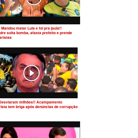
 Mandou matar Lula e foi pra jaula!!
dre solta bomba, afasta prefeito e prende
aristas
Desviaram milhões!! Acampamento
rista tem briga após denúncias de corrupção