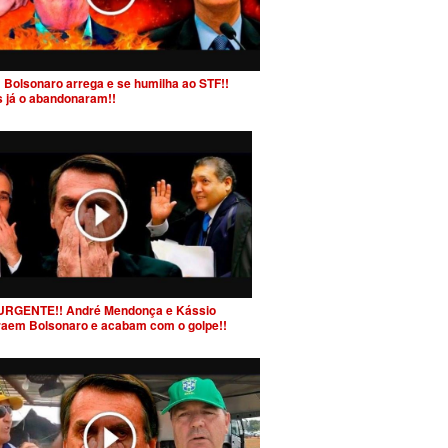
 Bolsonaro arrega e se humilha ao STF!!
s já o abandonaram!!
URGENTE!! André Mendonça e Kássio
raem Bolsonaro e acabam com o golpe!!