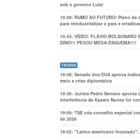
sob o governo Lula!
10:59:
RUMO AO FUTURO! Plano da cha
para reindustrializar o país e erradic
10:43:
VÍDEO: FLÁVIO BOLSONARO 
DINO!!! PEGOU MEGA-ESQUEMA!!!!
7/8/2026
19:58:
Senado dos EUA aprova indica
meio a crise diplomática
19:36:
Jurista Pedro Serrano aponta
interferência de Kassio Nunes for co
19:09:
TSE cria conselho especial co
de 2026
19:02:
"Latino-americano frustrado":