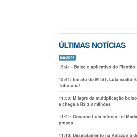
ÚLTIMAS NOTÍCIAS
8/8/2026
15:41
-
Baixe o aplicativo do Plantão
15:41:
Em ato do MTST, Lula exalta H
Tributária!
11:30:
Milagre da multiplicação bolso
e chega a R$ 3,8 milhões
11:21:
Governo Lula reforça Lei Mari
presos
11:10:
Desmatamento na Amazônia de