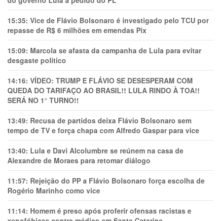
do governo Lula a pedido do PL
15:35:
Vice de Flávio Bolsonaro é investigado pelo TCU por
repasse de R$ 6 milhões em emendas Pix
15:09:
Marcola se afasta da campanha de Lula para evitar
desgaste político
14:16:
VÍDEO: TRUMP E FLÁVIO SE DESESPERAM COM
QUEDA DO TARIFAÇO AO BRASIL!! LULA RINDO À TOA!!
SERÁ NO 1° TURNO!!
13:49:
Recusa de partidos deixa Flávio Bolsonaro sem
tempo de TV e força chapa com Alfredo Gaspar para vice
13:40:
Lula e Davi Alcolumbre se reúnem na casa de
Alexandre de Moraes para retomar diálogo
11:57:
Rejeição do PP a Flávio Bolsonaro força escolha de
Rogério Marinho como vice
11:14:
Homem é preso após proferir ofensas racistas e
xenofóbicas contra médico em Santa Catarina