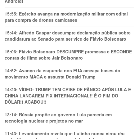
Android!
15:55:
Exército avança na modernização militar com edital
para compra de drones camicases
15:44:
Alfredo Gaspar descumpre declaração pública sobre
candidatura ao Senado para ser vice de Flávio Bolsonaro
15:06:
Flávio Bolsonaro DESCUMPRE promessa e ESCONDE
contas de filme sobre Jair Bolsonaro
14:52:
Avanço da esquerda nos EUA ameaça bases do
movimento MAGA e assusta Donald Trump
14:20:
VÍDEO: TRUMP TEM CRlSE DE PÂNlCO APÓS LULA E
CHINA LANÇAREM PIX INTERNACIONAL!! É O FIM DO
DÓLAR!! ACABOU!!
13:14:
Rússia propõe ao governo Lula parceria em
tecnologia nuclear e projetos no mar
11:43:
Levantamento revela que Lulinha nunca virou réu