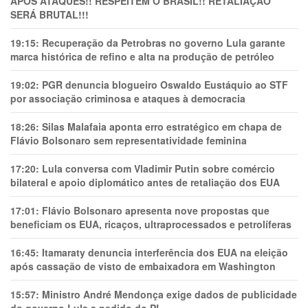
APÓS ATAQUES!! RESPEITEM O BRASIL!! RETALIAÇÃO
SERÁ BRUTAL!!!
19:15:
Recuperação da Petrobras no governo Lula garante
marca histórica de refino e alta na produção de petróleo
19:02:
PGR denuncia blogueiro Oswaldo Eustáquio ao STF
por associação criminosa e ataques à democracia
18:26:
Silas Malafaia aponta erro estratégico em chapa de
Flávio Bolsonaro sem representatividade feminina
17:20:
Lula conversa com Vladimir Putin sobre comércio
bilateral e apoio diplomático antes de retaliação dos EUA
17:01:
Flávio Bolsonaro apresenta nove propostas que
beneficiam os EUA, ricaços, ultraprocessados e petrolíferas
16:45:
Itamaraty denuncia interferência dos EUA na eleição
após cassação de visto de embaixadora em Washington
15:57:
Ministro André Mendonça exige dados de publicidade