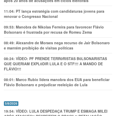
após 20 anos de acusações em ciclos eleitorais
11:04:
PT lança estratégia com candidaturas jovens para
renovar o Congresso Nacional
09:53:
Manobra de Nikolas Ferreira para favorecer Flávio
Bolsonaro é frustrada por recusa de Romeu Zema
08:49:
Alexandre de Moraes nega recurso de Jair Bolsonaro
e mantém proibição de visitas políticas
08:24:
VÍDEO: PF PRENDE TERR0RlSTAS B0LSONARlSTAS
QUE QUERIAM EXPL0DlR LULA E O STF!!! A MANDO DE
FLÁVIO!!!
08:01:
Marco Rubio lidera manobra dos EUA para beneficiar
Flávio Bolsonaro e prejudicar reeleição de Lula
5/8/2026
19:54:
VÍDEO: LULA DESPEDAÇA TRUMP E ESMAGA MILEI