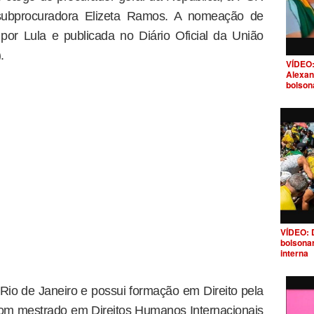
a subprocuradora Elizeta Ramos. A nomeação de
por Lula e publicada no Diário Oficial da União
.
VÍDEO:
Alexan
bolson
VÍDEO: 
bolsona
interna
Rio de Janeiro e possui formação em Direito pela
com mestrado em Direitos Humanos Internacionais