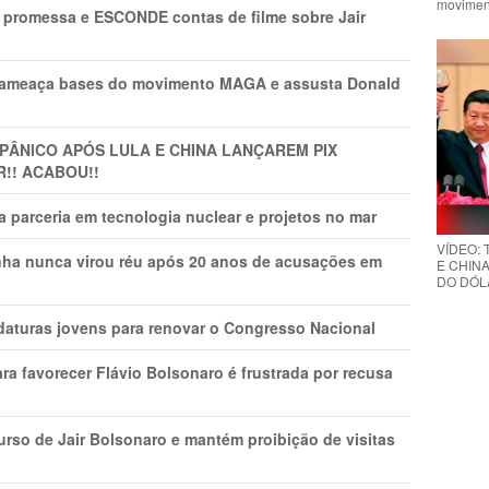
movimen
promessa e ESCONDE contas de filme sobre Jair
 ameaça bases do movimento MAGA e assusta Donald
 PÂNlCO APÓS LULA E CHINA LANÇAREM PIX
R!! ACABOU!!
 parceria em tecnologia nuclear e projetos no mar
VÍDEO:
nha nunca virou réu após 20 anos de acusações em
E CHINA
DO DÓLA
daturas jovens para renovar o Congresso Nacional
ra favorecer Flávio Bolsonaro é frustrada por recusa
rso de Jair Bolsonaro e mantém proibição de visitas