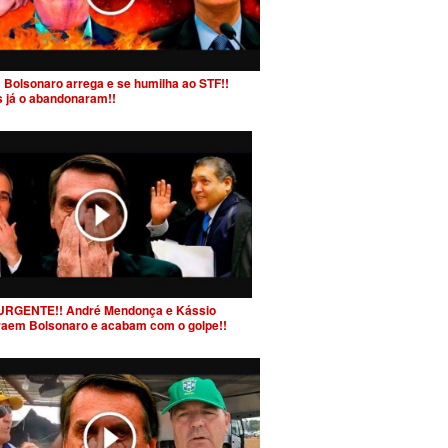
 Bolsonaro arrega e se humilha ao STF!!
s já o abandonaram!!
URGENTE!! André Mendonça e Kássio
raem Bolsonaro e acabam com o golpe!!