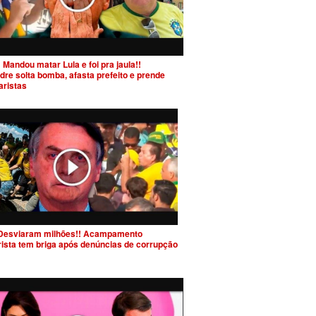
 Mandou matar Lula e foi pra jaula!!
dre solta bomba, afasta prefeito e prende
aristas
Desviaram milhões!! Acampamento
rista tem briga após denúncias de corrupção