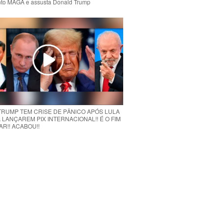
to MAGA e assusta Donald Trump
 TRUMP TEM CRlSE DE PÂNlCO APÓS LULA
 LANÇAREM PIX INTERNACIONAL!! É O FIM
R!! ACABOU!!