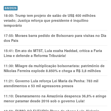
8/8/2026
18:00:
Trump tem projeto de salão de US$ 400 milhões
vetado; Justiça reforça que presidente é inquilino
temporário
17:55:
Moraes barra pedido de Bolsonaro para visitas no Dia
dos Pais
15:41:
Em ato do MTST, Lula exalta Haddad, critica a Faria
Lima e defende a Reforma Tributária!
11:30:
Milagre da multiplicação bolsonarista: patrimônio de
Nikolas Ferreira explode 8.850% e chega a R$ 3,8 milhões
11:21:
Governo Lula reforça Lei Maria da Penha: 783 mil
atendimentos e 53 mil agressores presos
11:10:
Desmatamento na Amazônia despenca 36,8% e atinge
menor patamar desde 2016 sob o governo Lula!
10:59:
RUMO AO FUTURO! Plano da chapa Lula-Alckmin