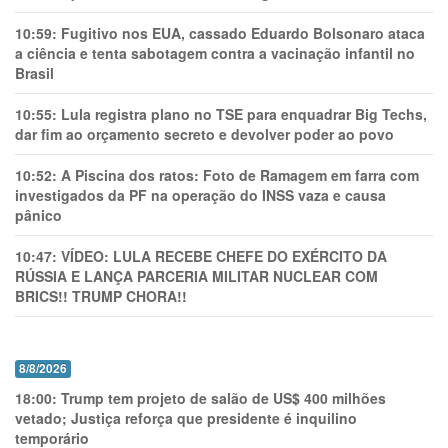
10:59:
Fugitivo nos EUA, cassado Eduardo Bolsonaro ataca
a ciência e tenta sabotagem contra a vacinação infantil no
Brasil
10:55:
Lula registra plano no TSE para enquadrar Big Techs,
dar fim ao orçamento secreto e devolver poder ao povo
10:52:
A Piscina dos ratos: Foto de Ramagem em farra com
investigados da PF na operação do INSS vaza e causa
pânico
10:47:
VÍDEO: LULA RECEBE CHEFE DO EXÉRCITO DA
RÚSSIA E LANÇA PARCERIA MILITAR NUCLEAR COM
BRICS!! TRUMP CHORA!!
8/8/2026
18:00:
Trump tem projeto de salão de US$ 400 milhões
vetado; Justiça reforça que presidente é inquilino
temporário