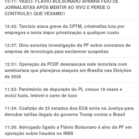
13:11:
VÍDEO: FLÁVIO BOLSONARO APANHA FEIO DE
JORNALISTAS APÓS MENTIR AO VIVO E PERDE O
CONTROLE!! QUE VEXAME!!
12:42:
Tarcísio ataca greve da CPTM, criminaliza luta por
empregos e tenta impor privatização a qualquer custo
12:37:
Dino autoriza investigação da PF sobre contratos de
empresa de tecnologia para esclarecer suspeitas
12:31:
Operação da PCDF desmascara rede terrorista com
seminarista que planejava ataques em Brasília nas Eleições
de 2026
11:53:
Patrimônio de deputado do PL cresce 19 vezes e
inclui fuzis, imóvel e carro de luxo
11:34:
Coalizão de 25 estados dos EUA entra na Justiça para
derrubar tarifas ilegais do governo Trump contra o Brasil
11:26:
Advogado ligado a Flávio Bolsonaro é alvo da PF em
operação sobre fraudes no INSS