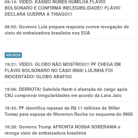
09:14:
VÍDEO: KASSIO NUNES HUMlLHA FLÁVIO
BOLSONARO E CONFIRMA INELEGIBILIDADE!! FLÁVIO
DECLARA GUERRA A THIAGO!!!
08:55:
Governo Lula prepara resposta contra revogação de
visto de embaixadora brasileira nos EUA
4/8/2026
19:21:
VÍDEO: GLOBO NÃO MOSTROU!!! PF CHEGA EM
FLÁVIO BOLSONARO NO CASO INSS! LULINHA FOI
INOCENTADO! GLOBO ABAFOU
19:06:
DERROTA! Gabriela Hardt é afastada do cargo após
CNJ comprovar irregularidades em acordo da Lava Jato
18:43:
PF identifica repasse de R$ 11 milhões de Willer
Tomaz para esposa de Weverton Rocha no esquema do INSS
18:28:
Governo Trump AFRONTA NOSSA SOBERANIA e
revoga visto de embaixadora brasileira