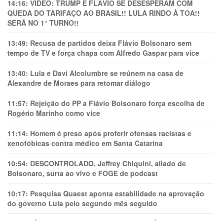
14:16:
VÍDEO: TRUMP E FLÁVIO SE DESESPERAM COM
QUEDA DO TARIFAÇO AO BRASIL!! LULA RINDO À TOA!!
SERÁ NO 1° TURNO!!
13:49:
Recusa de partidos deixa Flávio Bolsonaro sem
tempo de TV e força chapa com Alfredo Gaspar para vice
13:40:
Lula e Davi Alcolumbre se reúnem na casa de
Alexandre de Moraes para retomar diálogo
11:57:
Rejeição do PP a Flávio Bolsonaro força escolha de
Rogério Marinho como vice
11:14:
Homem é preso após proferir ofensas racistas e
xenofóbicas contra médico em Santa Catarina
10:54:
DESCONTROLADO, Jeffrey Chiquini, aliado de
Bolsonaro, surta ao vivo e FOGE de podcast
10:17:
Pesquisa Quaest aponta estabilidade na aprovação
do governo Lula pelo segundo mês seguido