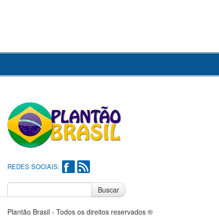
REDES SOCIAIS:
Buscar
Notícias do Flamengo
Notícias do Corinthians
Plantão Brasil - Todos os direitos reservados ®