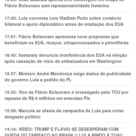
Flávio Bolsonaro sem representatividade feminina
17:20:
Lula conversa com Vladimir Putin sobre comércio
bilateral e apoio diplomático antes de retaliação dos EUA
17:01:
Flávio Bolsonaro apresenta nove propostas que
beneficiam os EUA, ricaços, ultraprocessados e petrolíferas
16:45:
Itamaraty denuncia interferência dos EUA na eleição
após cassação de visto de embaixadora em Washington
15:57:
Ministro André Mendonça exige dados de publicidade
do governo Lula a pedido do PL
15:35:
Vice de Flávio Bolsonaro é investigado pelo TCU por
repasse de R$ 6 milhões em emendas Pix
15:09:
Marcola se afasta da campanha de Lula para evitar
desgaste político
14:16:
VÍDEO: TRUMP E FLÁVIO SE DESESPERAM COM
QUEDA DO TARIFAÇO AO BRASIL!! LULA RINDO À TOA!!