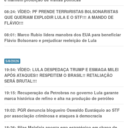
08:24:
VÍDEO: PF PRENDE TERR0RlSTAS B0LSONARlSTAS
QUE QUERIAM EXPL0DlR LULA E O STF!!! A MANDO DE
FLÁVIO!!!
08:01:
Marco Rubio lidera manobra dos EUA para beneficiar
Flávio Bolsonaro e prejudicar reeleição de Lula
5/8/2026
19:54:
VÍDEO: LULA DESPEDAÇA TRUMP E ESMAGA MILEI
APÓS ATAQUES!! RESPEITEM O BRASIL!! RETALIAÇÃO
SERÁ BRUTAL!!!
19:15:
Recuperação da Petrobras no governo Lula garante
marca histórica de refino e alta na produção de petróleo
19:02:
PGR denuncia blogueiro Oswaldo Eustáquio ao STF
por associação criminosa e ataques à democracia
18:26:
Silas Malafaia aponta erro estratégico em chapa de