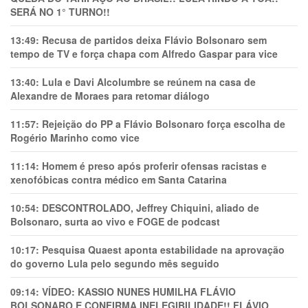
SERÁ NO 1° TURNO!!
13:49:
Recusa de partidos deixa Flávio Bolsonaro sem
tempo de TV e força chapa com Alfredo Gaspar para vice
13:40:
Lula e Davi Alcolumbre se reúnem na casa de
Alexandre de Moraes para retomar diálogo
11:57:
Rejeição do PP a Flávio Bolsonaro força escolha de
Rogério Marinho como vice
11:14:
Homem é preso após proferir ofensas racistas e
xenofóbicas contra médico em Santa Catarina
10:54:
DESCONTROLADO, Jeffrey Chiquini, aliado de
Bolsonaro, surta ao vivo e FOGE de podcast
10:17:
Pesquisa Quaest aponta estabilidade na aprovação
do governo Lula pelo segundo mês seguido
09:14:
VÍDEO: KASSIO NUNES HUMlLHA FLÁVIO
BOLSONARO E CONFIRMA INELEGIBILIDADE!! FLÁVIO