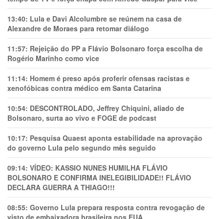
13:40:
Lula e Davi Alcolumbre se reúnem na casa de
Alexandre de Moraes para retomar diálogo
11:57:
Rejeição do PP a Flávio Bolsonaro força escolha de
Rogério Marinho como vice
11:14:
Homem é preso após proferir ofensas racistas e
xenofóbicas contra médico em Santa Catarina
10:54:
DESCONTROLADO, Jeffrey Chiquini, aliado de
Bolsonaro, surta ao vivo e FOGE de podcast
10:17:
Pesquisa Quaest aponta estabilidade na aprovação
do governo Lula pelo segundo mês seguido
09:14:
VÍDEO: KASSIO NUNES HUMlLHA FLÁVIO
BOLSONARO E CONFIRMA INELEGIBILIDADE!! FLÁVIO
DECLARA GUERRA A THIAGO!!!
08:55:
Governo Lula prepara resposta contra revogação de
visto de embaixadora brasileira nos EUA