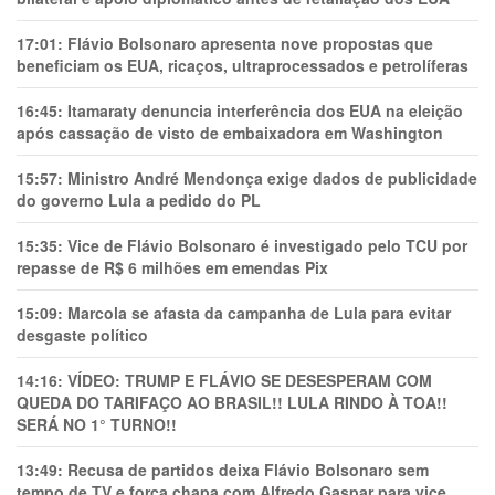
17:01:
Flávio Bolsonaro apresenta nove propostas que
beneficiam os EUA, ricaços, ultraprocessados e petrolíferas
16:45:
Itamaraty denuncia interferência dos EUA na eleição
após cassação de visto de embaixadora em Washington
15:57:
Ministro André Mendonça exige dados de publicidade
do governo Lula a pedido do PL
15:35:
Vice de Flávio Bolsonaro é investigado pelo TCU por
repasse de R$ 6 milhões em emendas Pix
15:09:
Marcola se afasta da campanha de Lula para evitar
desgaste político
14:16:
VÍDEO: TRUMP E FLÁVIO SE DESESPERAM COM
QUEDA DO TARIFAÇO AO BRASIL!! LULA RINDO À TOA!!
SERÁ NO 1° TURNO!!
13:49:
Recusa de partidos deixa Flávio Bolsonaro sem
tempo de TV e força chapa com Alfredo Gaspar para vice