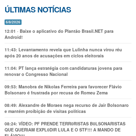
ÚLTIMAS NOTÍCIAS
6/8/2026
12:01
-
Baixe o aplicativo do Plantão Brasil.NET para
Android!
11:43:
Levantamento revela que Lulinha nunca virou réu
após 20 anos de acusações em ciclos eleitorais
11:04:
PT lança estratégia com candidaturas jovens para
renovar o Congresso Nacional
09:53:
Manobra de Nikolas Ferreira para favorecer Flávio
Bolsonaro é frustrada por recusa de Romeu Zema
08:49:
Alexandre de Moraes nega recurso de Jair Bolsonaro
e mantém proibição de visitas políticas
08:24:
VÍDEO: PF PRENDE TERR0RlSTAS B0LSONARlSTAS
QUE QUERIAM EXPL0DlR LULA E O STF!!! A MANDO DE
FLÁVIO!!!