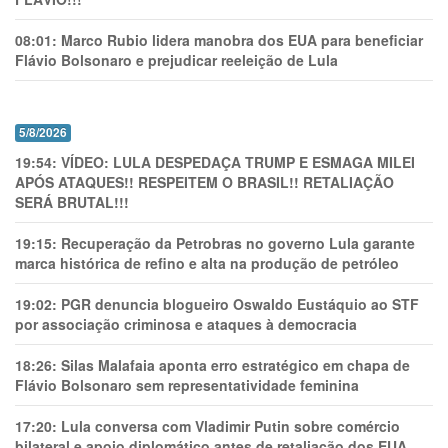
08:01:
Marco Rubio lidera manobra dos EUA para beneficiar
Flávio Bolsonaro e prejudicar reeleição de Lula
5/8/2026
19:54:
VÍDEO: LULA DESPEDAÇA TRUMP E ESMAGA MILEI
APÓS ATAQUES!! RESPEITEM O BRASIL!! RETALIAÇÃO
SERÁ BRUTAL!!!
19:15:
Recuperação da Petrobras no governo Lula garante
marca histórica de refino e alta na produção de petróleo
19:02:
PGR denuncia blogueiro Oswaldo Eustáquio ao STF
por associação criminosa e ataques à democracia
18:26:
Silas Malafaia aponta erro estratégico em chapa de
Flávio Bolsonaro sem representatividade feminina
17:20:
Lula conversa com Vladimir Putin sobre comércio
bilateral e apoio diplomático antes de retaliação dos EUA