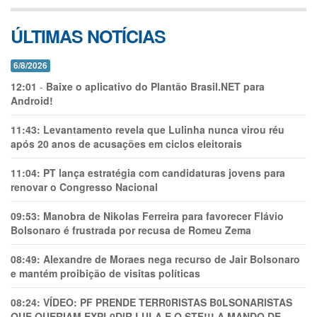
ÚLTIMAS NOTÍCIAS
6/8/2026
12:01
-
Baixe o aplicativo do Plantão Brasil.NET para
Android!
11:43:
Levantamento revela que Lulinha nunca virou réu
após 20 anos de acusações em ciclos eleitorais
11:04:
PT lança estratégia com candidaturas jovens para
renovar o Congresso Nacional
09:53:
Manobra de Nikolas Ferreira para favorecer Flávio
Bolsonaro é frustrada por recusa de Romeu Zema
08:49:
Alexandre de Moraes nega recurso de Jair Bolsonaro
e mantém proibição de visitas políticas
08:24:
VÍDEO: PF PRENDE TERR0RlSTAS B0LSONARlSTAS
QUE QUERIAM EXPL0DlR LULA E O STF!!! A MANDO DE