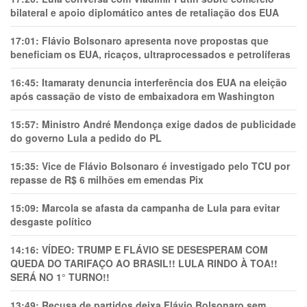
bilateral e apoio diplomático antes de retaliação dos EUA
17:01:
Flávio Bolsonaro apresenta nove propostas que
beneficiam os EUA, ricaços, ultraprocessados e petrolíferas
16:45:
Itamaraty denuncia interferência dos EUA na eleição
após cassação de visto de embaixadora em Washington
15:57:
Ministro André Mendonça exige dados de publicidade
do governo Lula a pedido do PL
15:35:
Vice de Flávio Bolsonaro é investigado pelo TCU por
repasse de R$ 6 milhões em emendas Pix
15:09:
Marcola se afasta da campanha de Lula para evitar
desgaste político
14:16:
VÍDEO: TRUMP E FLÁVIO SE DESESPERAM COM
QUEDA DO TARIFAÇO AO BRASIL!! LULA RINDO À TOA!!
SERÁ NO 1° TURNO!!
13:49:
Recusa de partidos deixa Flávio Bolsonaro sem