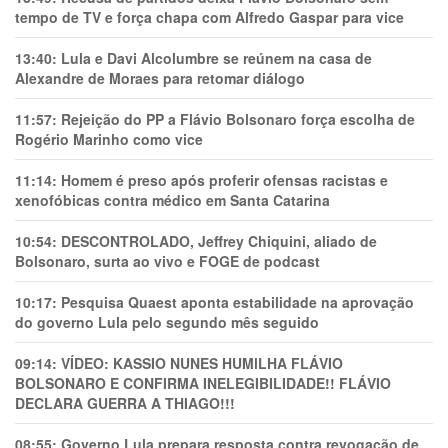
tempo de TV e força chapa com Alfredo Gaspar para vice
13:40:
Lula e Davi Alcolumbre se reúnem na casa de
Alexandre de Moraes para retomar diálogo
11:57:
Rejeição do PP a Flávio Bolsonaro força escolha de
Rogério Marinho como vice
11:14:
Homem é preso após proferir ofensas racistas e
xenofóbicas contra médico em Santa Catarina
10:54:
DESCONTROLADO, Jeffrey Chiquini, aliado de
Bolsonaro, surta ao vivo e FOGE de podcast
10:17:
Pesquisa Quaest aponta estabilidade na aprovação
do governo Lula pelo segundo mês seguido
09:14:
VÍDEO: KASSIO NUNES HUMlLHA FLÁVIO
BOLSONARO E CONFIRMA INELEGIBILIDADE!! FLÁVIO
DECLARA GUERRA A THIAGO!!!
08:55:
Governo Lula prepara resposta contra revogação de