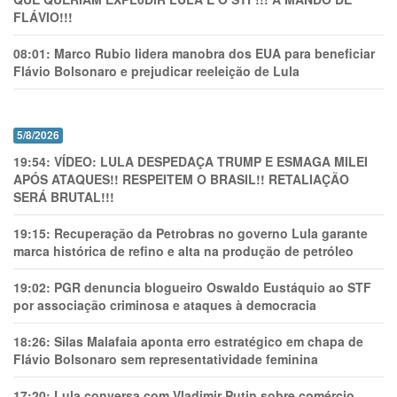
FLÁVIO!!!
08:01:
Marco Rubio lidera manobra dos EUA para beneficiar
Flávio Bolsonaro e prejudicar reeleição de Lula
5/8/2026
19:54:
VÍDEO: LULA DESPEDAÇA TRUMP E ESMAGA MILEI
APÓS ATAQUES!! RESPEITEM O BRASIL!! RETALIAÇÃO
SERÁ BRUTAL!!!
19:15:
Recuperação da Petrobras no governo Lula garante
marca histórica de refino e alta na produção de petróleo
19:02:
PGR denuncia blogueiro Oswaldo Eustáquio ao STF
por associação criminosa e ataques à democracia
18:26:
Silas Malafaia aponta erro estratégico em chapa de
Flávio Bolsonaro sem representatividade feminina
17:20:
Lula conversa com Vladimir Putin sobre comércio