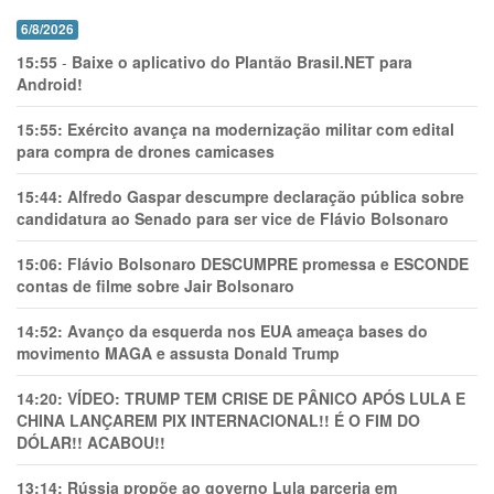
6/8/2026
15:55
-
Baixe o aplicativo do Plantão Brasil.NET para
Android!
15:55:
Exército avança na modernização militar com edital
para compra de drones camicases
15:44:
Alfredo Gaspar descumpre declaração pública sobre
candidatura ao Senado para ser vice de Flávio Bolsonaro
15:06:
Flávio Bolsonaro DESCUMPRE promessa e ESCONDE
contas de filme sobre Jair Bolsonaro
14:52:
Avanço da esquerda nos EUA ameaça bases do
movimento MAGA e assusta Donald Trump
14:20:
VÍDEO: TRUMP TEM CRlSE DE PÂNlCO APÓS LULA E
CHINA LANÇAREM PIX INTERNACIONAL!! É O FIM DO
DÓLAR!! ACABOU!!
13:14:
Rússia propõe ao governo Lula parceria em