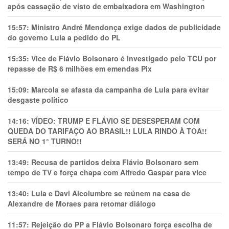
após cassação de visto de embaixadora em Washington
15:57:
Ministro André Mendonça exige dados de publicidade
do governo Lula a pedido do PL
15:35:
Vice de Flávio Bolsonaro é investigado pelo TCU por
repasse de R$ 6 milhões em emendas Pix
15:09:
Marcola se afasta da campanha de Lula para evitar
desgaste político
14:16:
VÍDEO: TRUMP E FLÁVIO SE DESESPERAM COM
QUEDA DO TARIFAÇO AO BRASIL!! LULA RINDO À TOA!!
SERÁ NO 1° TURNO!!
13:49:
Recusa de partidos deixa Flávio Bolsonaro sem
tempo de TV e força chapa com Alfredo Gaspar para vice
13:40:
Lula e Davi Alcolumbre se reúnem na casa de
Alexandre de Moraes para retomar diálogo
11:57:
Rejeição do PP a Flávio Bolsonaro força escolha de