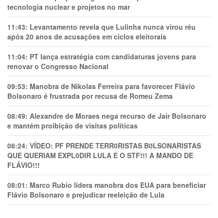
tecnologia nuclear e projetos no mar
11:43:
Levantamento revela que Lulinha nunca virou réu
após 20 anos de acusações em ciclos eleitorais
11:04:
PT lança estratégia com candidaturas jovens para
renovar o Congresso Nacional
09:53:
Manobra de Nikolas Ferreira para favorecer Flávio
Bolsonaro é frustrada por recusa de Romeu Zema
08:49:
Alexandre de Moraes nega recurso de Jair Bolsonaro
e mantém proibição de visitas políticas
08:24:
VÍDEO: PF PRENDE TERR0RlSTAS B0LSONARlSTAS
QUE QUERIAM EXPL0DlR LULA E O STF!!! A MANDO DE
FLÁVIO!!!
08:01:
Marco Rubio lidera manobra dos EUA para beneficiar
Flávio Bolsonaro e prejudicar reeleição de Lula