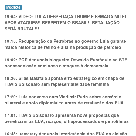
5/8/2026
19:54:
VÍDEO: LULA DESPEDAÇA TRUMP E ESMAGA MILEI
APÓS ATAQUES!! RESPEITEM O BRASIL!! RETALIAÇÃO
SERÁ BRUTAL!!!
19:15:
Recuperação da Petrobras no governo Lula garante
marca histórica de refino e alta na produção de petróleo
19:02:
PGR denuncia blogueiro Oswaldo Eustáquio ao STF
por associação criminosa e ataques à democracia
18:26:
Silas Malafaia aponta erro estratégico em chapa de
Flávio Bolsonaro sem representatividade feminina
17:20:
Lula conversa com Vladimir Putin sobre comércio
bilateral e apoio diplomático antes de retaliação dos EUA
17:01:
Flávio Bolsonaro apresenta nove propostas que
beneficiam os EUA, ricaços, ultraprocessados e petrolíferas
16:45:
Itamaraty denuncia interferência dos EUA na eleição