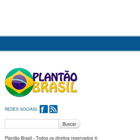
REDES SOCIAIS:
Buscar
Notícias do Flamengo
Notícias do Corinthians
Plantão Brasil - Todos os direitos reservados ®