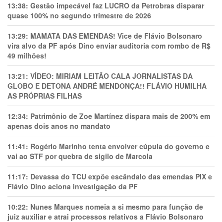
13:38:
Gestão impecável faz LUCRO da Petrobras disparar
quase 100% no segundo trimestre de 2026
13:29:
MAMATA DAS EMENDAS! Vice de Flávio Bolsonaro
vira alvo da PF após Dino enviar auditoria com rombo de R$
49 milhões!
13:21:
VÍDEO: MIRIAM LEITÃO CALA JORNALISTAS DA
GLOBO E DETONA ANDRÉ MENDONÇA!! FLÁVIO HUMILHA
AS PRÓPRIAS FILHAS
12:34:
Patrimônio de Zoe Martínez dispara mais de 200% em
apenas dois anos no mandato
11:41:
Rogério Marinho tenta envolver cúpula do governo e
vai ao STF por quebra de sigilo de Marcola
11:17:
Devassa do TCU expõe escândalo das emendas PIX e
Flávio Dino aciona investigação da PF
10:22:
Nunes Marques nomeia a si mesmo para função de
juiz auxiliar e atrai processos relativos a Flávio Bolsonaro