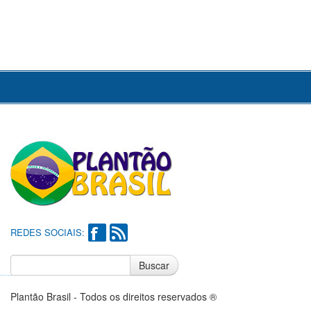
REDES SOCIAIS:
Buscar
Notícias do Flamengo
Notícias do Corinthians
Plantão Brasil - Todos os direitos reservados ®