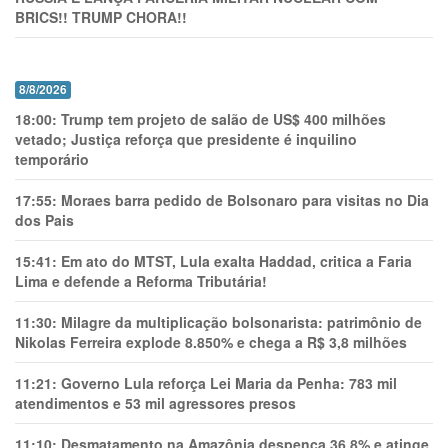
BRICS!! TRUMP CHORA!!
8/8/2026
18:00:
Trump tem projeto de salão de US$ 400 milhões
vetado; Justiça reforça que presidente é inquilino
temporário
17:55:
Moraes barra pedido de Bolsonaro para visitas no Dia
dos Pais
15:41:
Em ato do MTST, Lula exalta Haddad, critica a Faria
Lima e defende a Reforma Tributária!
11:30:
Milagre da multiplicação bolsonarista: patrimônio de
Nikolas Ferreira explode 8.850% e chega a R$ 3,8 milhões
11:21:
Governo Lula reforça Lei Maria da Penha: 783 mil
atendimentos e 53 mil agressores presos
11:10:
Desmatamento na Amazônia despenca 36,8% e atinge