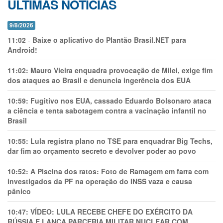
ÚLTIMAS NOTÍCIAS
9/8/2026
11:02
-
Baixe o aplicativo do Plantão Brasil.NET para
Android!
11:02:
Mauro Vieira enquadra provocação de Milei, exige fim
dos ataques ao Brasil e denuncia ingerência dos EUA
10:59:
Fugitivo nos EUA, cassado Eduardo Bolsonaro ataca
a ciência e tenta sabotagem contra a vacinação infantil no
Brasil
10:55:
Lula registra plano no TSE para enquadrar Big Techs,
dar fim ao orçamento secreto e devolver poder ao povo
10:52:
A Piscina dos ratos: Foto de Ramagem em farra com
investigados da PF na operação do INSS vaza e causa
pânico
10:47:
VÍDEO: LULA RECEBE CHEFE DO EXÉRCITO DA
RÚSSIA E LANÇA PARCERIA MILITAR NUCLEAR COM