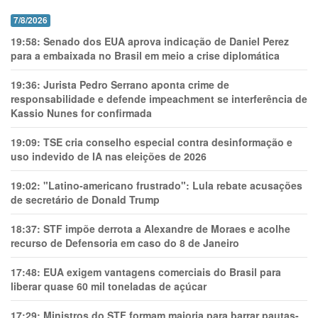
7/8/2026
19:58:
Senado dos EUA aprova indicação de Daniel Perez
para a embaixada no Brasil em meio a crise diplomática
19:36:
Jurista Pedro Serrano aponta crime de
responsabilidade e defende impeachment se interferência de
Kassio Nunes for confirmada
19:09:
TSE cria conselho especial contra desinformação e
uso indevido de IA nas eleições de 2026
19:02:
"Latino-americano frustrado": Lula rebate acusações
de secretário de Donald Trump
18:37:
STF impõe derrota a Alexandre de Moraes e acolhe
recurso de Defensoria em caso do 8 de Janeiro
17:48:
EUA exigem vantagens comerciais do Brasil para
liberar quase 60 mil toneladas de açúcar
17:29:
Ministros do STF formam maioria para barrar pautas-