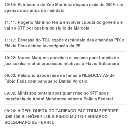
12:34:
Patrimônio de Zoe Martínez dispara mais de 200% em
apenas dois anos no mandato
11:41:
Rogério Marinho tenta envolver cúpula do governo e
vai ao STF por quebra de sigilo de Marcola
11:17:
Devassa do TCU expõe escândalo das emendas PIX e
Flávio Dino aciona investigação da PF
10:22:
Nunes Marques nomeia a si mesmo para função de
juiz auxiliar e atrai processos relativos a Flávio Bolsonaro
09:52:
Relatório expõe rede de farras e NEGOCIATAS de
Fábio Faria com banqueiro Daniel Vorcaro
09:32:
Ministros tentam apaziguar crise no STF apos
ingerência de André Mendonça sobre a Polícia Federal
08:24:
VÍDEO: QUEDA DO TARIFAÇO FAZ TRUMP PERDER
US$ 100 BILHÕES!! LULA RINDO MUITO!! EDUARDO
BOLSONARO SE FERR0U