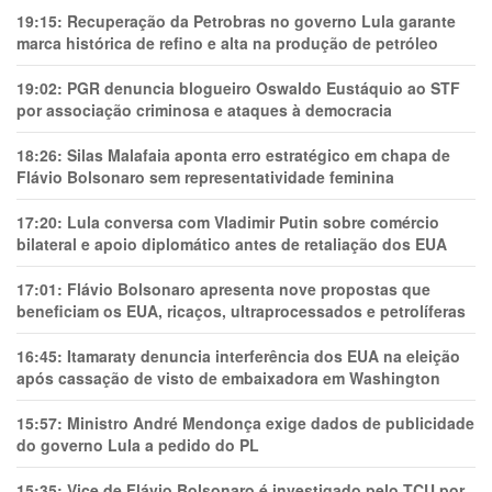
19:15:
Recuperação da Petrobras no governo Lula garante
marca histórica de refino e alta na produção de petróleo
19:02:
PGR denuncia blogueiro Oswaldo Eustáquio ao STF
por associação criminosa e ataques à democracia
18:26:
Silas Malafaia aponta erro estratégico em chapa de
Flávio Bolsonaro sem representatividade feminina
17:20:
Lula conversa com Vladimir Putin sobre comércio
bilateral e apoio diplomático antes de retaliação dos EUA
17:01:
Flávio Bolsonaro apresenta nove propostas que
beneficiam os EUA, ricaços, ultraprocessados e petrolíferas
16:45:
Itamaraty denuncia interferência dos EUA na eleição
após cassação de visto de embaixadora em Washington
15:57:
Ministro André Mendonça exige dados de publicidade
do governo Lula a pedido do PL
15:35:
Vice de Flávio Bolsonaro é investigado pelo TCU por