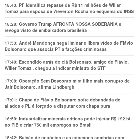
18:43:
PF identifica repasse de R$ 11 milhões de Willer
Tomaz para esposa de Weverton Rocha no esquema do INSS
18:28:
Governo Trump AFRONTA NOSSA SOBERANIA e
revoga visto de embaixadora brasileira
17:53:
André Mendonça nega liminar e libera vídeo de Flávio
Bolsonaro que associa PT a facções criminosas
17:40:
Escondido atrás do clã Bolsonaro, amigo de Flávio,
Willer Tomaz , chegou a indicar ministro do STF
17:08:
Operação Sem Desconto mira filho mais corrupto de
Jair Bolsonaro, afirma Lindbergh
17:01:
Chapa de Flávio Bolsonaro sofre debandada de
aliados e PL é forçado a disputar com chapa pura
16:59:
Industrializar minerais críticos pode injetar R$ 192 bi
no PIB e criar 750 mil empregos no Brasil
15:42:
Balcão de negócios e as conexões sombrias com