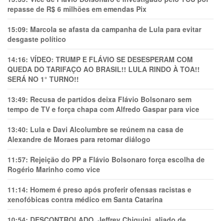
repasse de R$ 6 milhões em emendas Pix
15:09:
Marcola se afasta da campanha de Lula para evitar
desgaste político
14:16:
VÍDEO: TRUMP E FLÁVIO SE DESESPERAM COM
QUEDA DO TARIFAÇO AO BRASIL!! LULA RINDO À TOA!!
SERÁ NO 1° TURNO!!
13:49:
Recusa de partidos deixa Flávio Bolsonaro sem
tempo de TV e força chapa com Alfredo Gaspar para vice
13:40:
Lula e Davi Alcolumbre se reúnem na casa de
Alexandre de Moraes para retomar diálogo
11:57:
Rejeição do PP a Flávio Bolsonaro força escolha de
Rogério Marinho como vice
11:14:
Homem é preso após proferir ofensas racistas e
xenofóbicas contra médico em Santa Catarina
10:54:
DESCONTROLADO, Jeffrey Chiquini, aliado de